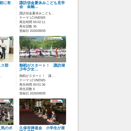
ス前に有
諏訪信金夏休みこども見学
会 金融…
諏訪信金夏休みこども…
テーマ LCVNEWS
再生時間 00:02:11
再生回数 36
登録日 2026/08/05
ニス部
熱戦がスタート！ 諏訪湖
少年少女…
…
熱戦がスタート！ 諏…
テーマ LCVNEWS
再生時間 00:01:36
再生回数 6
登録日 2026/08/05
人気のポ
久保寺禅道会 小学生が座