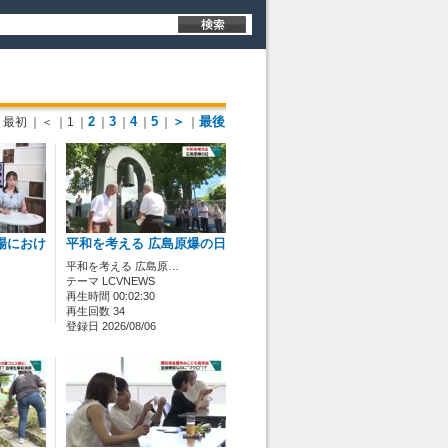
2
3
4
5
＞
最後
最初
｜＜
｜1
｜
｜
｜
｜
｜
｜
場におけ
平和を考える 広島原爆の日
平和を考える 広島原…
テーマ LCVNEWS
再生時間 00:02:30
再生回数 34
登録日 2026/08/06