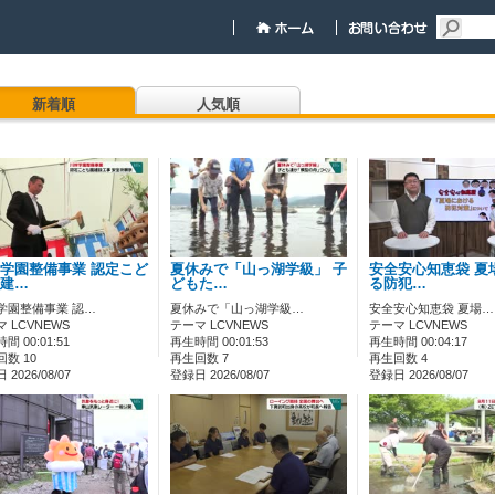
新着順
人気順
学園整備事業 認定こど
夏休みで「山っ湖学級」 子
安全安心知恵袋 夏
建…
どもた…
る防犯…
学園整備事業 認…
夏休みで「山っ湖学級…
安全安心知恵袋 夏場…
 LCVNEWS
テーマ LCVNEWS
テーマ LCVNEWS
間 00:01:51
再生時間 00:01:53
再生時間 00:04:17
数 10
再生回数 7
再生回数 4
2026/08/07
登録日 2026/08/07
登録日 2026/08/07