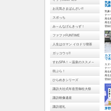
気象
気象
お元気さまばんざい!!
気象
テーマ
スポっち
再生時
再生回
み～んなげんきっず！
登録日 
ファファFUNTIME
人生はロマン イロドリ喫茶
ガッコウゥ!!
カヌ
で水
すわSPA！～温泉のススメ～
カヌ
テーマ
街ぶら！
再生時
再生回
登録日 
ひらめきシリーズ
諏訪大社式年造営御柱大祭
諏訪映像遺産
諏訪巡礼
茅野