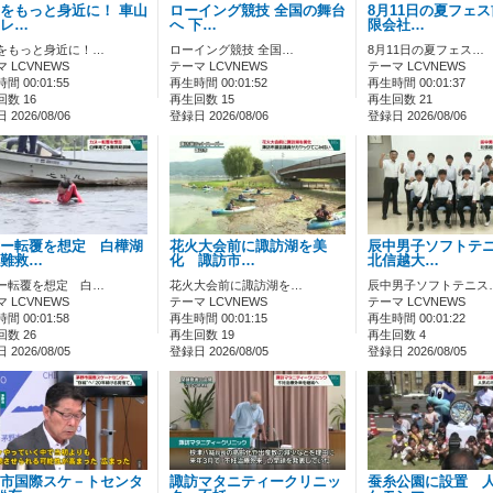
をもっと身近に！ 車山
ローイング競技 全国の舞台
8月11日の夏フェ
レ…
へ 下…
限会社…
をもっと身近に！…
ローイング競技 全国…
8月11日の夏フェス…
 LCVNEWS
テーマ LCVNEWS
テーマ LCVNEWS
間 00:01:55
再生時間 00:01:52
再生時間 00:01:37
数 16
再生回数 15
再生回数 21
2026/08/06
登録日 2026/08/06
登録日 2026/08/06
ー転覆を想定 白樺湖
花火大会前に諏訪湖を美
辰中男子ソフトテ
難救…
化 諏訪市…
北信越大…
ー転覆を想定 白…
花火大会前に諏訪湖を…
辰中男子ソフトテニス
 LCVNEWS
テーマ LCVNEWS
テーマ LCVNEWS
間 00:01:58
再生時間 00:01:15
再生時間 00:01:22
数 26
再生回数 19
再生回数 4
2026/08/05
登録日 2026/08/05
登録日 2026/08/05
市国際スケ－トセンタ
諏訪マタニティークリニッ
蚕糸公園に設置 