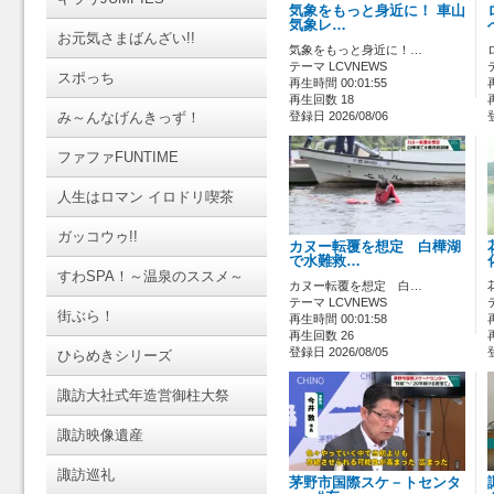
気象をもっと身近に！ 車山
気象レ…
お元気さまばんざい!!
気象をもっと身近に！…
テーマ LCVNEWS
スポっち
再生時間 00:01:55
再生回数 18
み～んなげんきっず！
登録日 2026/08/06
ファファFUNTIME
人生はロマン イロドリ喫茶
ガッコウゥ!!
カヌー転覆を想定 白樺湖
で水難救…
すわSPA！～温泉のススメ～
カヌー転覆を想定 白…
テーマ LCVNEWS
街ぶら！
再生時間 00:01:58
再生回数 26
登録日 2026/08/05
ひらめきシリーズ
諏訪大社式年造営御柱大祭
諏訪映像遺産
諏訪巡礼
茅野市国際スケ－トセンタ