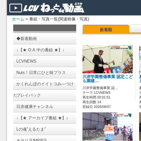
ホーム
> 番組・写真一覧(関連映像・写真)
新着順
◆新着動画
↓【★ O.A.中の番組 ★】↓
LCVNEWS
Nuts！日常にひと味プラス
川岸学園整備事業 認定こど
も園建…
かくれんぼのイイトコみ―つけ
川岸学園整備事業 認…
テーマ LCVNEWS
た
プレイバック
再生時間 00:01:51
再生回数 14
日赤健康チャンネル
登録日 2026/08/07
↓【★ アーカイブ番組 ★】↓
Lの魂”えるたま”
キラリJUMPIES