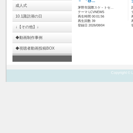
－ “存…
成人式
茅野市国際スケ－トセ…
テーマ LCVNEWS
10.1諏訪湖の日
再生時間 00:01:56
再生回数 39
登録日 2026/08/04
↓【その他】↓
◆動画制作事例
◆視聴者動画投稿BOX
Copyright © L