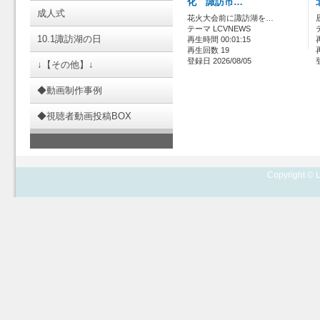
化 諏訪市…
成人式
花火大会前に諏訪湖を…
テーマ LCVNEWS
10.1諏訪湖の日
再生時間 00:01:15
再生回数 19
登録日 2026/08/05
↓【その他】↓
◆動画制作事例
◆視聴者動画投稿BOX
Copyright © L