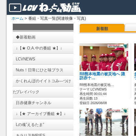
ホーム
> 番組・写真一覧(関連映像・写真)
新着順
◆新着動画
↓【★ O.A.中の番組 ★】↓
LCVNEWS
Nuts！日常にひと味プラス
R8熊本地震の被災地へ 諏
訪赤十…
かくれんぼのイイトコみ―つけ
R8熊本地震の被災地…
テーマ LCVNEWS
た
プレイバック
再生時間 00:01:44
再生回数 13
日赤健康チャンネル
登録日 2026/08/08
↓【★ アーカイブ番組 ★】↓
Lの魂”えるたま”
キラリJUMPIES