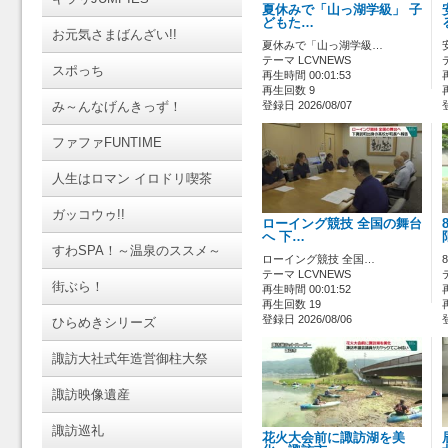
夏休みで「山っ湖学級」 子
どもた…
お元気さまばんざい!!
夏休みで「山っ湖学級…
テーマ LCVNEWS
スポっち
再生時間 00:01:53
再生回数 9
み～んなげんきっず！
登録日 2026/08/07
ファファFUNTIME
人生はロマン イロドリ喫茶
ガッコウゥ!!
ローイング競技 全国の舞台
へ 下…
すわSPA！～温泉のススメ～
ローイング競技 全国…
テーマ LCVNEWS
街ぶら！
再生時間 00:01:52
再生回数 19
登録日 2026/08/06
ひらめきシリーズ
諏訪大社式年造営御柱大祭
諏訪映像遺産
諏訪巡礼
花火大会前に諏訪湖を美