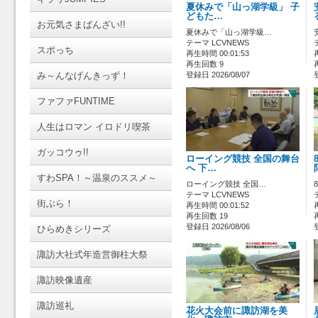
夏休みで「山っ湖学級」 子
どもた…
お元気さまばんざい!!
夏休みで「山っ湖学級…
テーマ LCVNEWS
スポっち
再生時間 00:01:53
再生回数 9
み～んなげんきっず！
登録日 2026/08/07
ファファFUNTIME
人生はロマン イロドリ喫茶
ガッコウゥ!!
ローイング競技 全国の舞台
へ 下…
すわSPA！～温泉のススメ～
ローイング競技 全国…
テーマ LCVNEWS
街ぶら！
再生時間 00:01:52
再生回数 19
登録日 2026/08/06
ひらめきシリーズ
諏訪大社式年造営御柱大祭
諏訪映像遺産
諏訪巡礼
花火大会前に諏訪湖を美