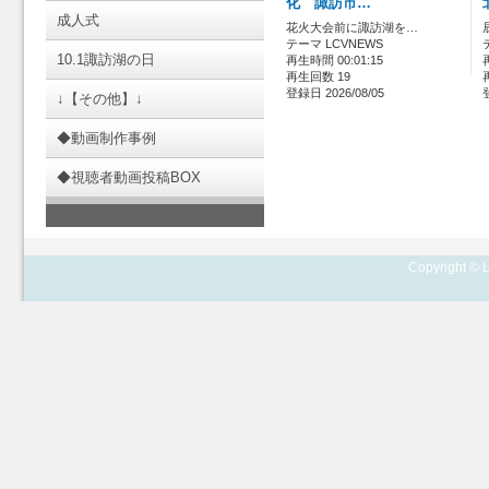
化 諏訪市…
成人式
花火大会前に諏訪湖を…
テーマ LCVNEWS
10.1諏訪湖の日
再生時間 00:01:15
再生回数 19
登録日 2026/08/05
↓【その他】↓
◆動画制作事例
◆視聴者動画投稿BOX
Copyright © L