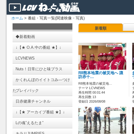
ホーム
> 番組・写真一覧(関連映像・写真)
新着順
◆新着動画
↓【★ O.A.中の番組 ★】↓
LCVNEWS
Nuts！日常にひと味プラス
R8熊本地震の被災地へ 諏
訪赤十…
かくれんぼのイイトコみ―つけ
R8熊本地震の被災地…
テーマ LCVNEWS
た
プレイバック
再生時間 00:01:44
再生回数 13
日赤健康チャンネル
登録日 2026/08/08
↓【★ アーカイブ番組 ★】↓
Lの魂”えるたま”
キラリJUMPIES