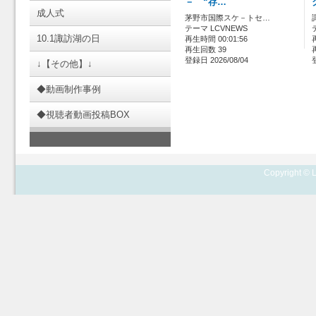
－ “存…
成人式
茅野市国際スケ－トセ…
テーマ LCVNEWS
10.1諏訪湖の日
再生時間 00:01:56
再生回数 39
登録日 2026/08/04
↓【その他】↓
◆動画制作事例
◆視聴者動画投稿BOX
Copyright © L