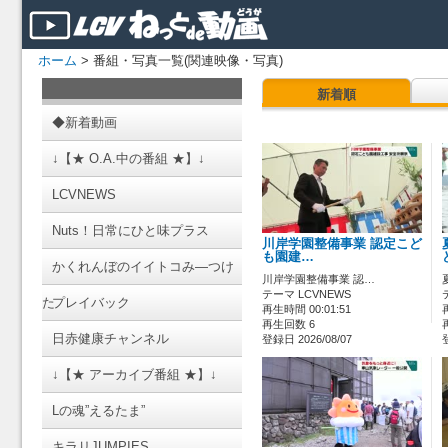
ホーム
> 番組・写真一覧(関連映像・写真)
新着順
◆新着動画
↓【★ O.A.中の番組 ★】↓
LCVNEWS
Nuts！日常にひと味プラス
川岸学園整備事業 認定こど
も園建…
かくれんぼのイイトコみ―つけ
川岸学園整備事業 認…
テーマ LCVNEWS
た
プレイバック
再生時間 00:01:51
再生回数 6
日赤健康チャンネル
登録日 2026/08/07
↓【★ アーカイブ番組 ★】↓
Lの魂”えるたま”
キラリJUMPIES