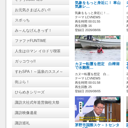
気象をもっと身近に！ 車山
気象レ…
お元気さまばんざい!!
気象をもっと身近に！…
テーマ LCVNEWS
スポっち
再生時間 00:01:55
再生回数 16
み～んなげんきっず！
登録日 2026/08/06
ファファFUNTIME
人生はロマン イロドリ喫茶
ガッコウゥ!!
カヌー転覆を想定 白樺湖
で水難救…
すわSPA！～温泉のススメ～
カヌー転覆を想定 白…
テーマ LCVNEWS
街ぶら！
再生時間 00:01:58
再生回数 25
登録日 2026/08/05
ひらめきシリーズ
諏訪大社式年造営御柱大祭
諏訪映像遺産
諏訪巡礼
茅野市国際スケ－トセンタ