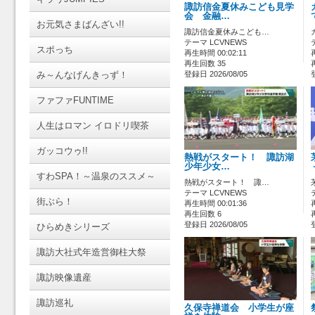
諏訪信金夏休みこども見学
会 金融…
お元気さまばんざい!!
諏訪信金夏休みこども…
テーマ LCVNEWS
スポっち
再生時間 00:02:11
再生回数 35
み～んなげんきっず！
登録日 2026/08/05
ファファFUNTIME
人生はロマン イロドリ喫茶
ガッコウゥ!!
熱戦がスタート！ 諏訪湖
少年少女…
すわSPA！～温泉のススメ～
熱戦がスタート！ 諏…
テーマ LCVNEWS
街ぶら！
再生時間 00:01:36
再生回数 6
登録日 2026/08/05
ひらめきシリーズ
諏訪大社式年造営御柱大祭
諏訪映像遺産
諏訪巡礼
久保寺禅道会 小学生が座