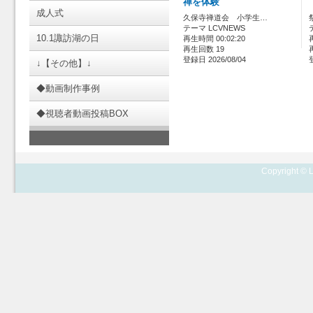
禅を体験
成人式
久保寺禅道会 小学生…
テーマ LCVNEWS
10.1諏訪湖の日
再生時間 00:02:20
再生回数 19
登録日 2026/08/04
↓【その他】↓
◆動画制作事例
◆視聴者動画投稿BOX
Copyright © L