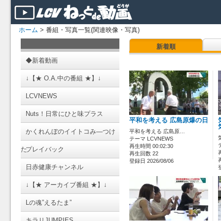
ホーム
> 番組・写真一覧(関連映像・写真)
新着順
◆新着動画
↓【★ O.A.中の番組 ★】↓
LCVNEWS
Nuts！日常にひと味プラス
平和を考える 広島原爆の日
かくれんぼのイイトコみ―つけ
平和を考える 広島原…
テーマ LCVNEWS
再生時間 00:02:30
た
プレイバック
再生回数 22
登録日 2026/08/06
日赤健康チャンネル
↓【★ アーカイブ番組 ★】↓
Lの魂”えるたま”
キラリJUMPIES