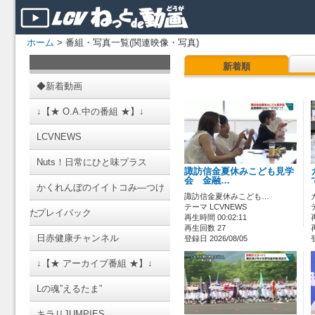
ホーム
> 番組・写真一覧(関連映像・写真)
新着順
◆新着動画
↓【★ O.A.中の番組 ★】↓
LCVNEWS
Nuts！日常にひと味プラス
諏訪信金夏休みこども見学
会 金融…
かくれんぼのイイトコみ―つけ
諏訪信金夏休みこども…
テーマ LCVNEWS
た
プレイバック
再生時間 00:02:11
再生回数 27
日赤健康チャンネル
登録日 2026/08/05
↓【★ アーカイブ番組 ★】↓
Lの魂”えるたま”
キラリJUMPIES