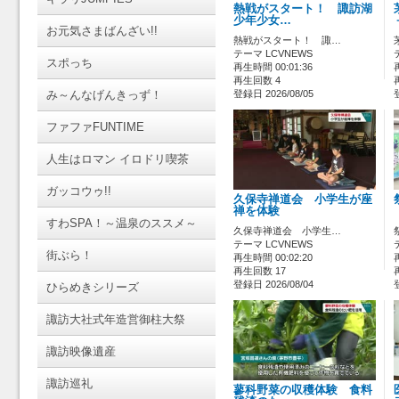
熱戦がスタート！ 諏訪湖
少年少女…
お元気さまばんざい!!
熱戦がスタート！ 諏…
テーマ LCVNEWS
スポっち
再生時間 00:01:36
再生回数 4
み～んなげんきっず！
登録日 2026/08/05
ファファFUNTIME
人生はロマン イロドリ喫茶
ガッコウゥ!!
久保寺禅道会 小学生が座
禅を体験
すわSPA！～温泉のススメ～
久保寺禅道会 小学生…
テーマ LCVNEWS
街ぶら！
再生時間 00:02:20
再生回数 17
登録日 2026/08/04
ひらめきシリーズ
諏訪大社式年造営御柱大祭
諏訪映像遺産
諏訪巡礼
蓼科野菜の収穫体験 食料