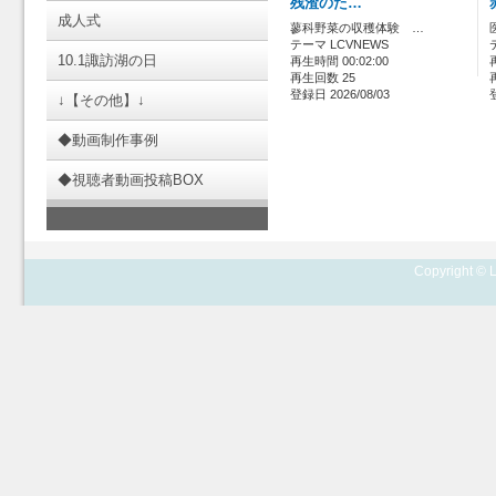
残渣のた…
成人式
蓼科野菜の収穫体験 …
テーマ LCVNEWS
10.1諏訪湖の日
再生時間 00:02:00
再生回数 25
登録日 2026/08/03
↓【その他】↓
◆動画制作事例
◆視聴者動画投稿BOX
Copyright © L