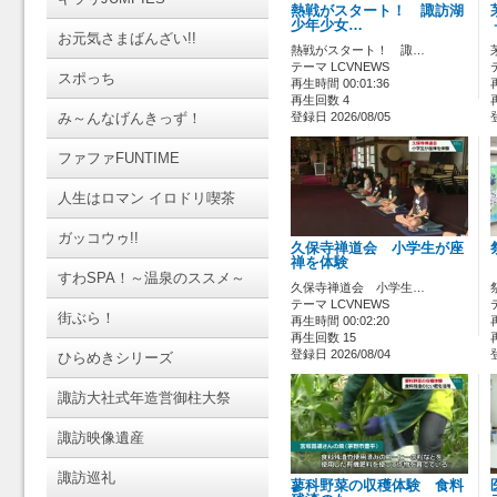
熱戦がスタート！ 諏訪湖
少年少女…
お元気さまばんざい!!
熱戦がスタート！ 諏…
テーマ LCVNEWS
スポっち
再生時間 00:01:36
再生回数 4
み～んなげんきっず！
登録日 2026/08/05
ファファFUNTIME
人生はロマン イロドリ喫茶
ガッコウゥ!!
久保寺禅道会 小学生が座
禅を体験
すわSPA！～温泉のススメ～
久保寺禅道会 小学生…
テーマ LCVNEWS
街ぶら！
再生時間 00:02:20
再生回数 15
登録日 2026/08/04
ひらめきシリーズ
諏訪大社式年造営御柱大祭
諏訪映像遺産
諏訪巡礼
蓼科野菜の収穫体験 食料