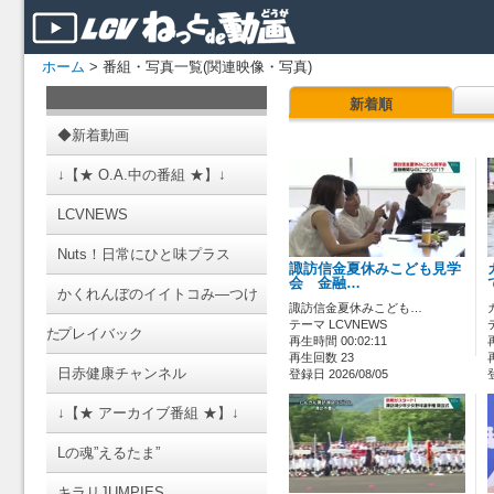
ホーム
> 番組・写真一覧(関連映像・写真)
新着順
◆新着動画
↓【★ O.A.中の番組 ★】↓
LCVNEWS
Nuts！日常にひと味プラス
諏訪信金夏休みこども見学
会 金融…
かくれんぼのイイトコみ―つけ
諏訪信金夏休みこども…
テーマ LCVNEWS
た
プレイバック
再生時間 00:02:11
再生回数 23
日赤健康チャンネル
登録日 2026/08/05
↓【★ アーカイブ番組 ★】↓
Lの魂”えるたま”
キラリJUMPIES