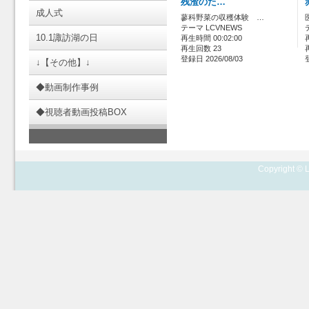
残渣のた…
成人式
蓼科野菜の収穫体験 …
テーマ LCVNEWS
10.1諏訪湖の日
再生時間 00:02:00
再生回数 23
登録日 2026/08/03
↓【その他】↓
◆動画制作事例
◆視聴者動画投稿BOX
Copyright © L