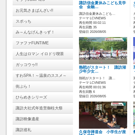
諏訪信金夏休みこども見学
会 金融…
お元気さまばんざい!!
諏訪信金夏休みこども…
テーマ LCVNEWS
スポっち
再生時間 00:02:11
再生回数 35
み～んなげんきっず！
登録日 2026/08/05
ファファFUNTIME
人生はロマン イロドリ喫茶
ガッコウゥ!!
熱戦がスタート！ 諏訪湖
少年少女…
すわSPA！～温泉のススメ～
熱戦がスタート！ 諏…
テーマ LCVNEWS
街ぶら！
再生時間 00:01:36
再生回数 6
登録日 2026/08/05
ひらめきシリーズ
諏訪大社式年造営御柱大祭
諏訪映像遺産
諏訪巡礼
久保寺禅道会 小学生が座