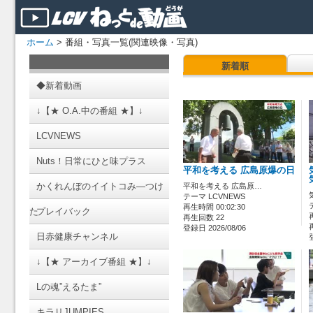
ホーム
> 番組・写真一覧(関連映像・写真)
新着順
◆新着動画
↓【★ O.A.中の番組 ★】↓
LCVNEWS
Nuts！日常にひと味プラス
平和を考える 広島原爆の日
かくれんぼのイイトコみ―つけ
平和を考える 広島原…
テーマ LCVNEWS
再生時間 00:02:30
た
プレイバック
再生回数 22
登録日 2026/08/06
日赤健康チャンネル
↓【★ アーカイブ番組 ★】↓
Lの魂”えるたま”
キラリJUMPIES