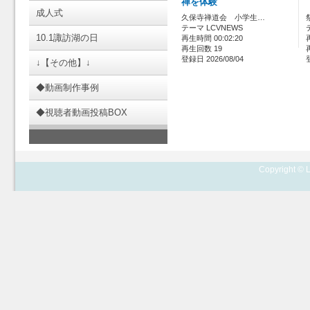
禅を体験
成人式
久保寺禅道会 小学生…
テーマ LCVNEWS
10.1諏訪湖の日
再生時間 00:02:20
再生回数 19
登録日 2026/08/04
↓【その他】↓
◆動画制作事例
◆視聴者動画投稿BOX
Copyright © L