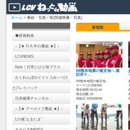
ホーム
> 番組・写真一覧(関連映像・写真)
新着順
◆新着動画
↓【★ O.A.中の番組 ★】↓
LCVNEWS
Nuts！日常にひと味プラス
R8熊本地震の被災地へ 諏
訪赤十…
かくれんぼのイイトコみ―つけ
R8熊本地震の被災地…
テーマ LCVNEWS
た
プレイバック
再生時間 00:01:44
再生回数 19
日赤健康チャンネル
登録日 2026/08/08
↓【★ アーカイブ番組 ★】↓
Lの魂”えるたま”
キラリJUMPIES