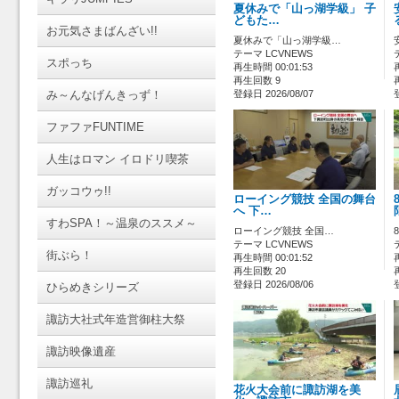
夏休みで「山っ湖学級」 子
どもた…
お元気さまばんざい!!
夏休みで「山っ湖学級…
テーマ LCVNEWS
スポっち
再生時間 00:01:53
再生回数 9
み～んなげんきっず！
登録日 2026/08/07
ファファFUNTIME
人生はロマン イロドリ喫茶
ガッコウゥ!!
ローイング競技 全国の舞台
へ 下…
すわSPA！～温泉のススメ～
ローイング競技 全国…
テーマ LCVNEWS
街ぶら！
再生時間 00:01:52
再生回数 20
登録日 2026/08/06
ひらめきシリーズ
諏訪大社式年造営御柱大祭
諏訪映像遺産
諏訪巡礼
花火大会前に諏訪湖を美