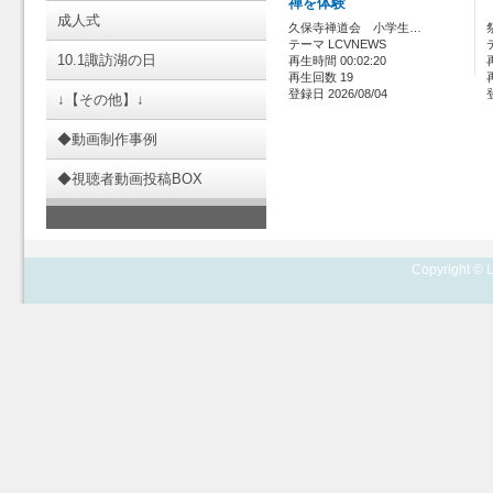
禅を体験
成人式
久保寺禅道会 小学生…
テーマ LCVNEWS
10.1諏訪湖の日
再生時間 00:02:20
再生回数 19
登録日 2026/08/04
↓【その他】↓
◆動画制作事例
◆視聴者動画投稿BOX
Copyright © L