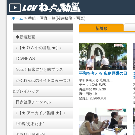
ホーム
> 番組・写真一覧(関連映像・写真)
新着順
◆新着動画
↓【★ O.A.中の番組 ★】↓
LCVNEWS
Nuts！日常にひと味プラス
平和を考える 広島原爆の日
かくれんぼのイイトコみ―つけ
平和を考える 広島原…
テーマ LCVNEWS
再生時間 00:02:30
た
プレイバック
再生回数 19
登録日 2026/08/06
日赤健康チャンネル
↓【★ アーカイブ番組 ★】↓
Lの魂”えるたま”
キラリJUMPIES