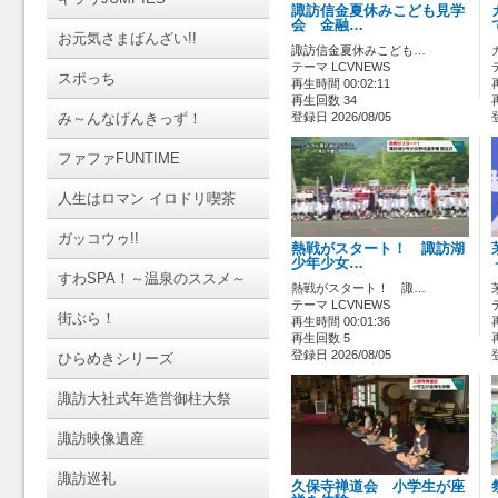
諏訪信金夏休みこども見学
会 金融…
お元気さまばんざい!!
諏訪信金夏休みこども…
テーマ LCVNEWS
スポっち
再生時間 00:02:11
再生回数 34
み～んなげんきっず！
登録日 2026/08/05
ファファFUNTIME
人生はロマン イロドリ喫茶
ガッコウゥ!!
熱戦がスタート！ 諏訪湖
少年少女…
すわSPA！～温泉のススメ～
熱戦がスタート！ 諏…
テーマ LCVNEWS
街ぶら！
再生時間 00:01:36
再生回数 5
登録日 2026/08/05
ひらめきシリーズ
諏訪大社式年造営御柱大祭
諏訪映像遺産
諏訪巡礼
久保寺禅道会 小学生が座