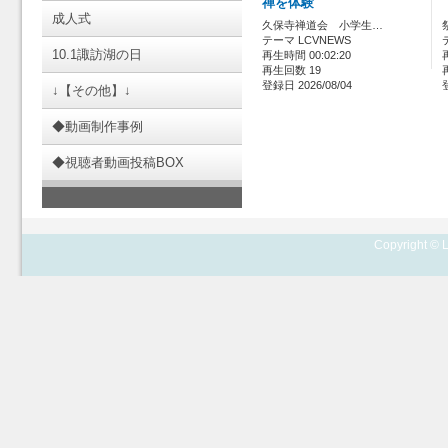
禅を体験
成人式
久保寺禅道会 小学生…
テーマ LCVNEWS
10.1諏訪湖の日
再生時間 00:02:20
再生回数 19
登録日 2026/08/04
↓【その他】↓
◆動画制作事例
◆視聴者動画投稿BOX
Copyright © L