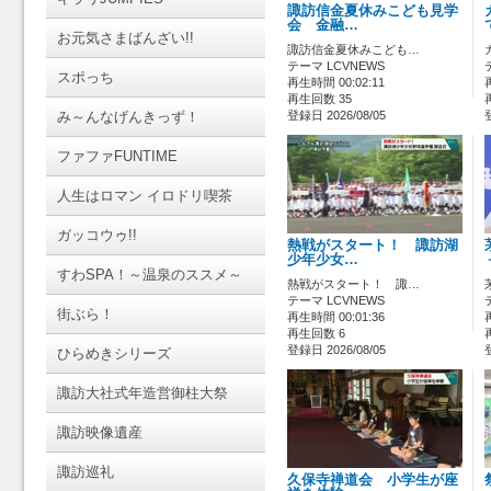
諏訪信金夏休みこども見学
会 金融…
お元気さまばんざい!!
諏訪信金夏休みこども…
テーマ LCVNEWS
スポっち
再生時間 00:02:11
再生回数 35
み～んなげんきっず！
登録日 2026/08/05
ファファFUNTIME
人生はロマン イロドリ喫茶
ガッコウゥ!!
熱戦がスタート！ 諏訪湖
少年少女…
すわSPA！～温泉のススメ～
熱戦がスタート！ 諏…
テーマ LCVNEWS
街ぶら！
再生時間 00:01:36
再生回数 6
登録日 2026/08/05
ひらめきシリーズ
諏訪大社式年造営御柱大祭
諏訪映像遺産
諏訪巡礼
久保寺禅道会 小学生が座