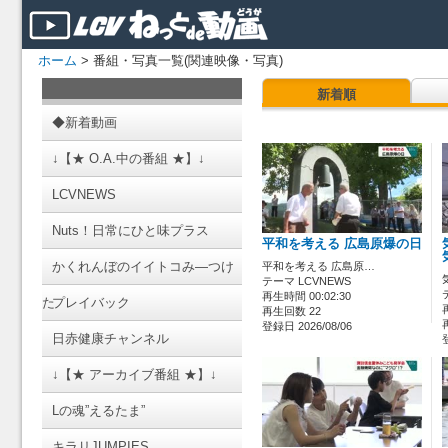
ホーム
> 番組・写真一覧(関連映像・写真)
新着順
◆新着動画
↓【★ O.A.中の番組 ★】↓
LCVNEWS
Nuts！日常にひと味プラス
平和を考える 広島原爆の日
かくれんぼのイイトコみ―つけ
平和を考える 広島原…
テーマ LCVNEWS
再生時間 00:02:30
た
プレイバック
再生回数 22
登録日 2026/08/06
日赤健康チャンネル
↓【★ アーカイブ番組 ★】↓
Lの魂”えるたま”
キラリJUMPIES