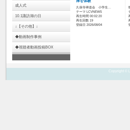
禅を体験
成人式
久保寺禅道会 小学生…
テーマ LCVNEWS
10.1諏訪湖の日
再生時間 00:02:20
再生回数 19
登録日 2026/08/04
↓【その他】↓
◆動画制作事例
◆視聴者動画投稿BOX
Copyright © L