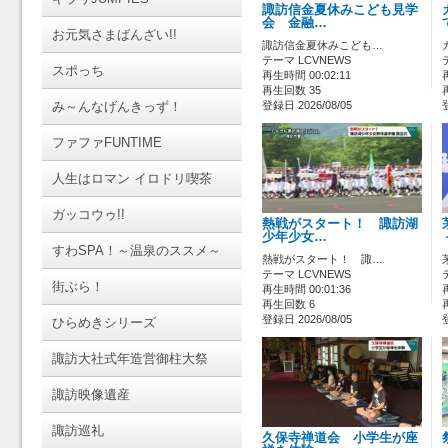
諏訪信金夏休みこども見学
会 金融…
お元気さまばんざい!!
諏訪信金夏休みこども…
テーマ LCVNEWS
スポっち
再生時間 00:02:11
再生回数 35
み～んなげんきっず！
登録日 2026/08/05
ファファFUNTIME
人生はロマン イロドリ喫茶
ガッコウゥ!!
熱戦がスタート！ 諏訪湖
少年少女…
すわSPA！～温泉のススメ～
熱戦がスタート！ 諏…
テーマ LCVNEWS
街ぶら！
再生時間 00:01:36
再生回数 6
登録日 2026/08/05
ひらめきシリーズ
諏訪大社式年造営御柱大祭
諏訪映像遺産
諏訪巡礼
久保寺禅道会 小学生が座