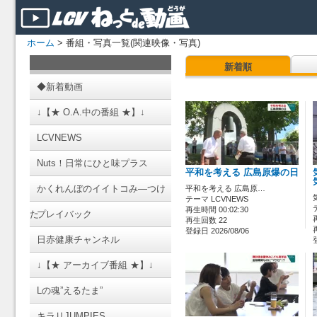
ホーム
> 番組・写真一覧(関連映像・写真)
新着順
◆新着動画
↓【★ O.A.中の番組 ★】↓
LCVNEWS
Nuts！日常にひと味プラス
平和を考える 広島原爆の日
かくれんぼのイイトコみ―つけ
平和を考える 広島原…
テーマ LCVNEWS
再生時間 00:02:30
た
プレイバック
再生回数 22
登録日 2026/08/06
日赤健康チャンネル
↓【★ アーカイブ番組 ★】↓
Lの魂”えるたま”
キラリJUMPIES