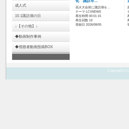
化 諏訪市…
成人式
花火大会前に諏訪湖を…
テーマ LCVNEWS
10.1諏訪湖の日
再生時間 00:01:15
再生回数 19
登録日 2026/08/05
↓【その他】↓
◆動画制作事例
◆視聴者動画投稿BOX
Copyright © L