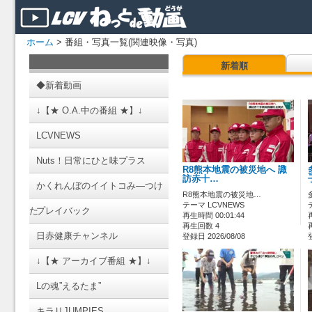
ホーム
> 番組・写真一覧(関連映像・写真)
新着順
◆新着動画
↓【★ O.A.中の番組 ★】↓
LCVNEWS
Nuts！日常にひと味プラス
R8熊本地震の被災地へ 諏
訪赤十…
かくれんぼのイイトコみ―つけ
R8熊本地震の被災地…
テーマ LCVNEWS
た
プレイバック
再生時間 00:01:44
再生回数 4
日赤健康チャンネル
登録日 2026/08/08
↓【★ アーカイブ番組 ★】↓
Lの魂”えるたま”
キラリJUMPIES