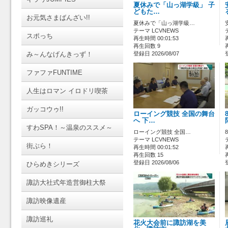
夏休みで「山っ湖学級」 子
どもた…
お元気さまばんざい!!
夏休みで「山っ湖学級…
テーマ LCVNEWS
スポっち
再生時間 00:01:53
再生回数 9
み～んなげんきっず！
登録日 2026/08/07
ファファFUNTIME
人生はロマン イロドリ喫茶
ガッコウゥ!!
ローイング競技 全国の舞台
へ 下…
すわSPA！～温泉のススメ～
ローイング競技 全国…
テーマ LCVNEWS
街ぶら！
再生時間 00:01:52
再生回数 15
登録日 2026/08/06
ひらめきシリーズ
諏訪大社式年造営御柱大祭
諏訪映像遺産
諏訪巡礼
花火大会前に諏訪湖を美