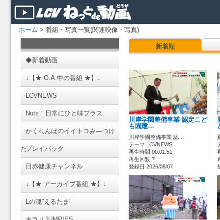
ホーム
> 番組・写真一覧(関連映像・写真)
新着順
◆新着動画
↓【★ O.A.中の番組 ★】↓
LCVNEWS
Nuts！日常にひと味プラス
川岸学園整備事業 認定こど
も園建…
かくれんぼのイイトコみ―つけ
川岸学園整備事業 認…
テーマ LCVNEWS
た
プレイバック
再生時間 00:01:51
再生回数 7
日赤健康チャンネル
登録日 2026/08/07
↓【★ アーカイブ番組 ★】↓
Lの魂”えるたま”
キラリJUMPIES