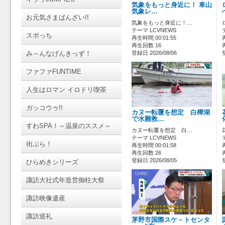
気象をもっと身近に！ 車山
気象レ…
お元気さまばんざい!!
気象をもっと身近に！…
テーマ LCVNEWS
スポっち
再生時間 00:01:55
再生回数 16
み～んなげんきっず！
登録日 2026/08/06
ファファFUNTIME
人生はロマン イロドリ喫茶
ガッコウゥ!!
カヌー転覆を想定 白樺湖
で水難救…
すわSPA！～温泉のススメ～
カヌー転覆を想定 白…
テーマ LCVNEWS
街ぶら！
再生時間 00:01:58
再生回数 26
登録日 2026/08/05
ひらめきシリーズ
諏訪大社式年造営御柱大祭
諏訪映像遺産
諏訪巡礼
茅野市国際スケ－トセンタ