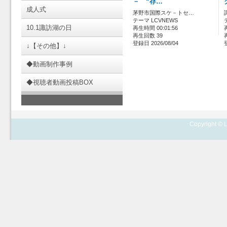
－ “存…
成人式
茅野市国際スケ－トセ…
テーマ LCVNEWS
10.1諏訪湖の日
再生時間 00:01:56
再生回数 39
登録日 2026/08/04
↓【その他】↓
◆動画制作事例
◆視聴者動画投稿BOX
Copyright © L