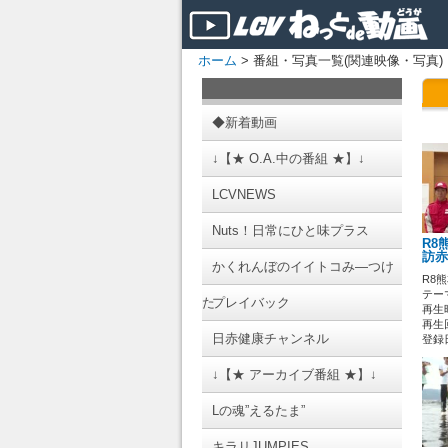
ホーム
> 番組・写真一覧(関連映像・写真)
◆新着動画
↓【★ O.A.中の番組 ★】↓
LCVNEWS
Nuts！日常にひと味プラス
R8
訪赤
かくれんぼのイイトコみ―つけ
R8
テーマ
た
プレイバック
再生時
再生回
日赤健康チャンネル
登録日 
↓【★ アーカイブ番組 ★】↓
Lの魂”えるたま”
キラリJUMPIES