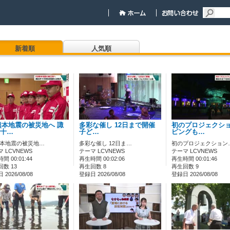
新着順
人気順
熊本地震の被災地へ 諏
多彩な催し 12日まで開催
初のプロジェクシ
十…
子ど…
ピングも…
熊本地震の被災地…
多彩な催し 12日ま…
初のプロジェクション
 LCVNEWS
テーマ LCVNEWS
テーマ LCVNEWS
間 00:01:44
再生時間 00:02:06
再生時間 00:01:46
数 13
再生回数 8
再生回数 9
2026/08/08
登録日 2026/08/08
登録日 2026/08/08