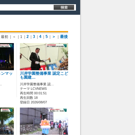
2
3
4
5
＞
最後
最初
｜＜
｜1
｜
｜
｜
｜
｜
｜
ョンマッ
川岸学園整備事業 認定こど
も園建…
…
川岸学園整備事業 認…
テーマ LCVNEWS
再生時間 00:01:51
再生回数 18
登録日 2026/08/07