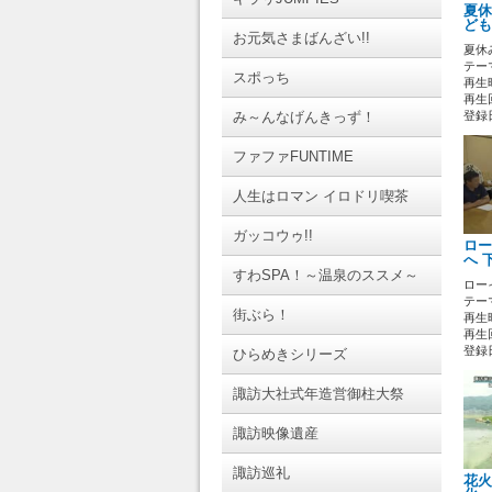
夏休
ども
お元気さまばんざい!!
夏休
テーマ
スポっち
再生時
再生
み～んなげんきっず！
登録日 
ファファFUNTIME
人生はロマン イロドリ喫茶
ガッコウゥ!!
ロー
へ 
すわSPA！～温泉のススメ～
ロー
テーマ
街ぶら！
再生時
再生回
登録日 
ひらめきシリーズ
諏訪大社式年造営御柱大祭
諏訪映像遺産
諏訪巡礼
花火