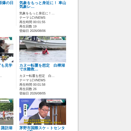
原爆の日
気象をもっと身近に！ 車山
気象レ…
気象をもっと身近に！…
テーマ LCVNEWS
再生時間 00:01:55
再生回数 19
登録日 2026/08/06
ども見学
カヌー転覆を想定 白樺湖
で水難救…
…
カヌー転覆を想定 白…
テーマ LCVNEWS
再生時間 00:01:58
再生回数 26
登録日 2026/08/05
 諏訪湖
茅野市国際スケ－トセンタ