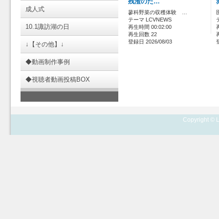
残渣のた…
成人式
蓼科野菜の収穫体験 …
テーマ LCVNEWS
10.1諏訪湖の日
再生時間 00:02:00
再生回数 22
登録日 2026/08/03
↓【その他】↓
◆動画制作事例
◆視聴者動画投稿BOX
Copyright © L