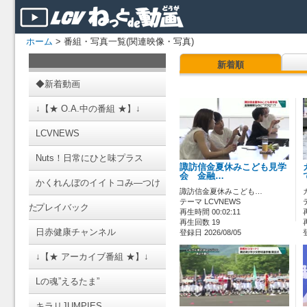
ホーム
> 番組・写真一覧(関連映像・写真)
新着順
◆新着動画
↓【★ O.A.中の番組 ★】↓
LCVNEWS
Nuts！日常にひと味プラス
諏訪信金夏休みこども見学
会 金融…
かくれんぼのイイトコみ―つけ
諏訪信金夏休みこども…
テーマ LCVNEWS
た
プレイバック
再生時間 00:02:11
再生回数 19
日赤健康チャンネル
登録日 2026/08/05
↓【★ アーカイブ番組 ★】↓
Lの魂”えるたま”
キラリJUMPIES