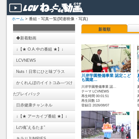
ホーム
> 番組・写真一覧(関連映像・写真)
新着順
◆新着動画
↓【★ O.A.中の番組 ★】↓
LCVNEWS
Nuts！日常にひと味プラス
川岸学園整備事業 認定こど
も園建…
かくれんぼのイイトコみ―つけ
川岸学園整備事業 認…
テーマ LCVNEWS
た
プレイバック
再生時間 00:01:51
再生回数 13
日赤健康チャンネル
登録日 2026/08/07
↓【★ アーカイブ番組 ★】↓
Lの魂”えるたま”
キラリJUMPIES