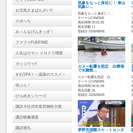
気象をもっと身近に！ 車山
気象レ…
お元気さまばんざい!!
気象をもっと身近に！…
テーマ LCVNEWS
スポっち
再生時間 00:01:55
再生回数 17
み～んなげんきっず！
登録日 2026/08/06
ファファFUNTIME
人生はロマン イロドリ喫茶
ガッコウゥ!!
カヌー転覆を想定 白樺湖
で水難救…
すわSPA！～温泉のススメ～
カヌー転覆を想定 白…
テーマ LCVNEWS
街ぶら！
再生時間 00:01:58
再生回数 26
登録日 2026/08/05
ひらめきシリーズ
諏訪大社式年造営御柱大祭
諏訪映像遺産
諏訪巡礼
茅野市国際スケ－トセンタ