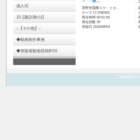
－ “存…
成人式
茅野市国際スケ－トセ…
テーマ LCVNEWS
10.1諏訪湖の日
再生時間 00:01:56
再生回数 39
登録日 2026/08/04
↓【その他】↓
◆動画制作事例
◆視聴者動画投稿BOX
Copyright © L