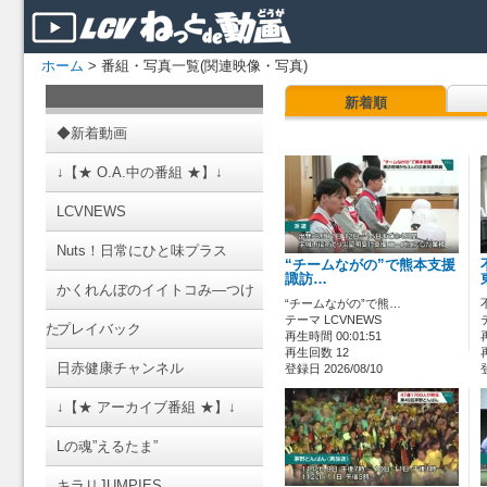
ホーム
> 番組・写真一覧(関連映像・写真)
新着順
◆新着動画
↓【★ O.A.中の番組 ★】↓
LCVNEWS
Nuts！日常にひと味プラス
“チームながの”で熊本支援
諏訪…
かくれんぼのイイトコみ―つけ
“チームながの”で熊…
テーマ LCVNEWS
た
プレイバック
再生時間 00:01:51
再生回数 12
日赤健康チャンネル
登録日 2026/08/10
↓【★ アーカイブ番組 ★】↓
Lの魂”えるたま”
キラリJUMPIES