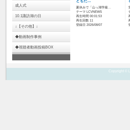
どもた…
成人式
夏休みで「山っ湖学級…
テーマ LCVNEWS
10.1諏訪湖の日
再生時間 00:01:53
再生回数 11
登録日 2026/08/07
↓【その他】↓
◆動画制作事例
◆視聴者動画投稿BOX
Copyright © L