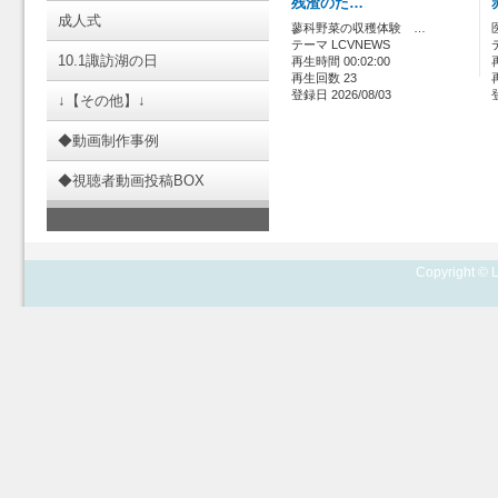
残渣のた…
成人式
蓼科野菜の収穫体験 …
テーマ LCVNEWS
10.1諏訪湖の日
再生時間 00:02:00
再生回数 23
登録日 2026/08/03
↓【その他】↓
◆動画制作事例
◆視聴者動画投稿BOX
Copyright © L