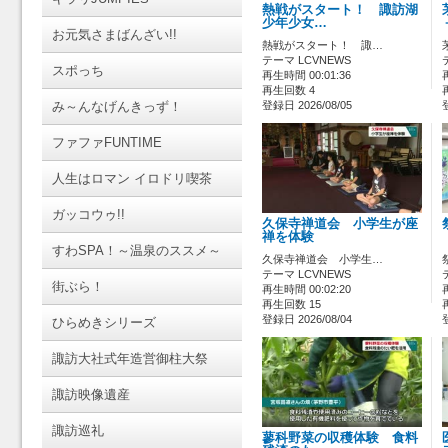
熱戦がスタート！ 諏訪湖
少年少女…
お元気さまばんざい!!
熱戦がスタート！ 諏…
テーマ LCVNEWS
スポっち
再生時間 00:01:36
再生回数 4
み～んなげんきっず！
登録日 2026/08/05
ファファFUNTIME
人生はロマン イロドリ喫茶
ガッコウゥ!!
久保寺禅道会 小学生が座
禅を体験
すわSPA！～温泉のススメ～
久保寺禅道会 小学生…
テーマ LCVNEWS
街ぶら！
再生時間 00:02:20
再生回数 15
登録日 2026/08/04
ひらめきシリーズ
諏訪大社式年造営御柱大祭
諏訪映像遺産
諏訪巡礼
蓼科野菜の収穫体験 食料