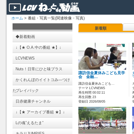
ホーム
> 番組・写真一覧(関連映像・写真)
新着順
◆新着動画
↓【★ O.A.中の番組 ★】↓
LCVNEWS
Nuts！日常にひと味プラス
諏訪信金夏休みこども見学
会 金融…
かくれんぼのイイトコみ―つけ
諏訪信金夏休みこども…
テーマ LCVNEWS
た
プレイバック
再生時間 00:02:11
再生回数 23
日赤健康チャンネル
登録日 2026/08/05
↓【★ アーカイブ番組 ★】↓
Lの魂”えるたま”
キラリJUMPIES