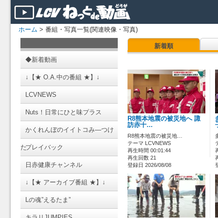
ホーム
> 番組・写真一覧(関連映像・写真)
新着順
◆新着動画
↓【★ O.A.中の番組 ★】↓
LCVNEWS
Nuts！日常にひと味プラス
R8熊本地震の被災地へ 諏
訪赤十…
かくれんぼのイイトコみ―つけ
R8熊本地震の被災地…
テーマ LCVNEWS
た
プレイバック
再生時間 00:01:44
再生回数 21
日赤健康チャンネル
登録日 2026/08/08
↓【★ アーカイブ番組 ★】↓
Lの魂”えるたま”
キラリJUMPIES