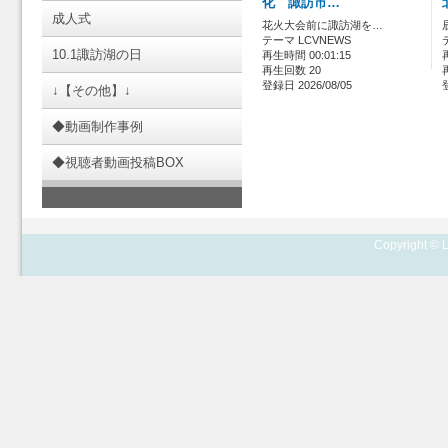
化 諏訪市…
成人式
花火大会前に諏訪湖を…
テーマ LCVNEWS
10.1諏訪湖の日
再生時間 00:01:15
再生回数 20
登録日 2026/08/05
↓【その他】↓
◆動画制作事例
◆視聴者動画投稿BOX
Copyright © L