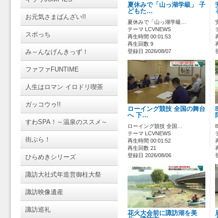
夏休みで「山っ湖学級」 子
どもた…
お元気さまばんざい!!
夏休みで「山っ湖学級…
テーマ LCVNEWS
スポっち
再生時間 00:01:53
再生回数 9
み～んなげんきっず！
登録日 2026/08/07
ファファFUNTIME
人生はロマン イロドリ喫茶
ガッコウゥ!!
ローイング競技 全国の舞台
へ 下…
すわSPA！～温泉のススメ～
ローイング競技 全国…
テーマ LCVNEWS
街ぶら！
再生時間 00:01:52
再生回数 21
登録日 2026/08/06
ひらめきシリーズ
諏訪大社式年造営御柱大祭
諏訪映像遺産
諏訪巡礼
花火大会前に諏訪湖を美