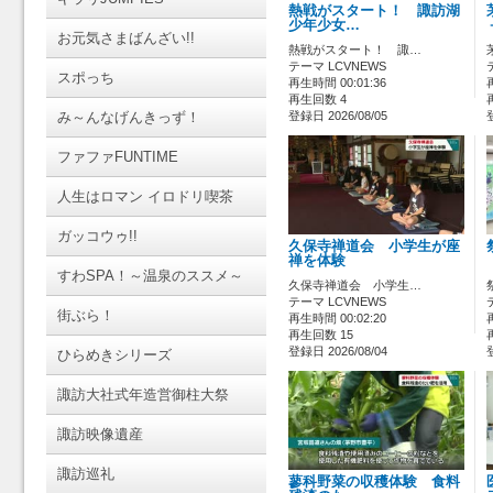
熱戦がスタート！ 諏訪湖
少年少女…
お元気さまばんざい!!
熱戦がスタート！ 諏…
テーマ LCVNEWS
スポっち
再生時間 00:01:36
再生回数 4
み～んなげんきっず！
登録日 2026/08/05
ファファFUNTIME
人生はロマン イロドリ喫茶
ガッコウゥ!!
久保寺禅道会 小学生が座
禅を体験
すわSPA！～温泉のススメ～
久保寺禅道会 小学生…
テーマ LCVNEWS
街ぶら！
再生時間 00:02:20
再生回数 15
登録日 2026/08/04
ひらめきシリーズ
諏訪大社式年造営御柱大祭
諏訪映像遺産
諏訪巡礼
蓼科野菜の収穫体験 食料