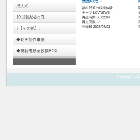
残渣のた…
成人式
蓼科野菜の収穫体験 …
テーマ LCVNEWS
10.1諏訪湖の日
再生時間 00:02:00
再生回数 23
登録日 2026/08/03
↓【その他】↓
◆動画制作事例
◆視聴者動画投稿BOX
Copyright © L