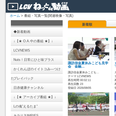
ホーム
> 番組・写真一覧(関連映像・写真)
新着順
◆新着動画
↓【★ O.A.中の番組 ★】↓
LCVNEWS
Nuts！日常にひと味プラス
諏訪信金夏休みこども見学
会 金融…
かくれんぼのイイトコみ―つけ
諏訪信金夏休みこども…
テーマ LCVNEWS
た
プレイバック
再生時間 00:02:11
再生回数 23
日赤健康チャンネル
登録日 2026/08/05
↓【★ アーカイブ番組 ★】↓
Lの魂”えるたま”
キラリJUMPIES