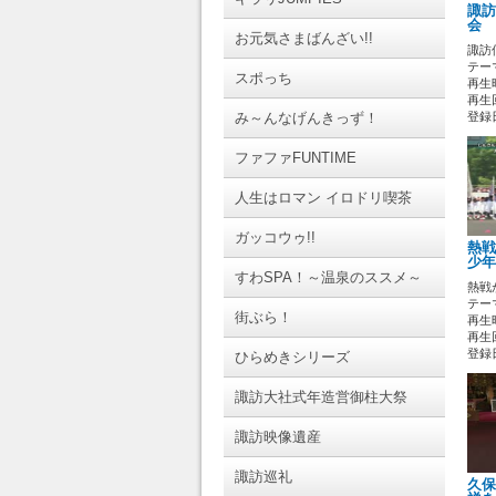
諏訪
会 
お元気さまばんざい!!
諏訪
テーマ
スポっち
再生時
再生回
み～んなげんきっず！
登録日 
ファファFUNTIME
人生はロマン イロドリ喫茶
ガッコウゥ!!
熱戦
少年
すわSPA！～温泉のススメ～
熱戦
テーマ
街ぶら！
再生時
再生
登録日 
ひらめきシリーズ
諏訪大社式年造営御柱大祭
諏訪映像遺産
諏訪巡礼
久保