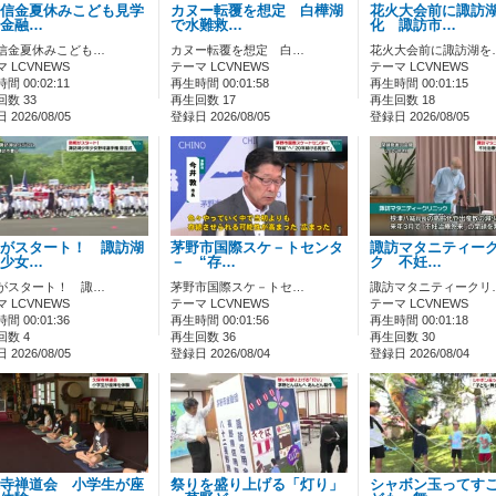
信金夏休みこども見学
カヌー転覆を想定 白樺湖
花火大会前に諏訪
金融…
で水難救…
化 諏訪市…
信金夏休みこども…
カヌー転覆を想定 白…
花火大会前に諏訪湖を
 LCVNEWS
テーマ LCVNEWS
テーマ LCVNEWS
間 00:02:11
再生時間 00:01:58
再生時間 00:01:15
数 33
再生回数 17
再生回数 18
2026/08/05
登録日 2026/08/05
登録日 2026/08/05
がスタート！ 諏訪湖
茅野市国際スケ－トセンタ
諏訪マタニティー
少女…
－ “存…
ク 不妊…
がスタート！ 諏…
茅野市国際スケ－トセ…
諏訪マタニティークリ
 LCVNEWS
テーマ LCVNEWS
テーマ LCVNEWS
間 00:01:36
再生時間 00:01:56
再生時間 00:01:18
回数 4
再生回数 36
再生回数 30
2026/08/05
登録日 2026/08/04
登録日 2026/08/04
寺禅道会 小学生が座
祭りを盛り上げる「灯り」
シャボン玉ってす