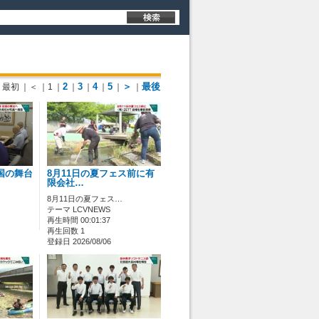
2
3
4
5
＞
最後
最初
｜＜
｜1
｜
｜
｜
｜
｜
｜
国の舞台
8月11日の夏フェス前に有
限会社…
8月11日の夏フェス…
テーマ LCVNEWS
再生時間 00:01:37
再生回数 1
登録日 2026/08/06