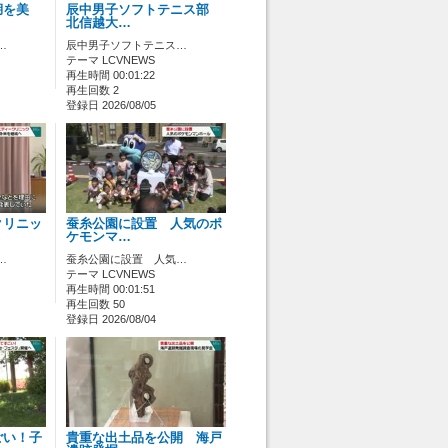
湖を美
辰中男子ソフトテニス部
北信越大…
…
辰中男子ソフトテニス…
テーマ LCVNEWS
再生時間 00:01:22
再生回数 2
登録日 2026/08/05
クリニッ
蚕糸公園に設置 人気のポ
ケモンマ…
…
蚕糸公園に設置 人気…
テーマ LCVNEWS
再生時間 00:01:51
再生回数 50
登録日 2026/08/04
ごい！子
貴重な出土品を公開 海戸