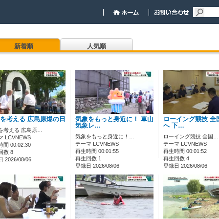
新着順
人気順
を考える 広島原爆の日
気象をもっと身近に！ 車山
ローイング競技 全
気象レ…
へ 下…
を考える 広島原…
気象をもっと身近に！…
ローイング競技 全国…
 LCVNEWS
テーマ LCVNEWS
テーマ LCVNEWS
間 00:02:30
再生時間 00:01:55
再生時間 00:01:52
回数 8
再生回数 1
再生回数 4
2026/08/06
登録日 2026/08/06
登録日 2026/08/06