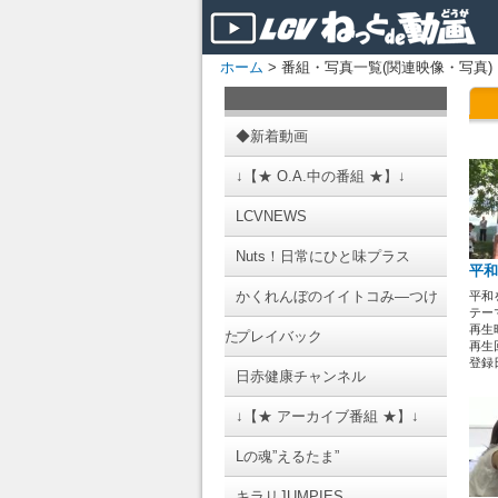
ホーム
> 番組・写真一覧(関連映像・写真)
◆新着動画
↓【★ O.A.中の番組 ★】↓
LCVNEWS
Nuts！日常にひと味プラス
平和
かくれんぼのイイトコみ―つけ
平和
テーマ
再生時
た
プレイバック
再生
登録日 
日赤健康チャンネル
↓【★ アーカイブ番組 ★】↓
Lの魂”えるたま”
キラリJUMPIES