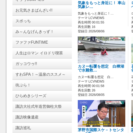
気象をもっと身近に！ 車山
気象レ…
お元気さまばんざい!!
気象をもっと身近に！…
テーマ LCVNEWS
スポっち
再生時間 00:01:55
再生回数 16
み～んなげんきっず！
登録日 2026/08/06
ファファFUNTIME
人生はロマン イロドリ喫茶
ガッコウゥ!!
カヌー転覆を想定 白樺湖
で水難救…
すわSPA！～温泉のススメ～
カヌー転覆を想定 白…
テーマ LCVNEWS
街ぶら！
再生時間 00:01:58
再生回数 26
登録日 2026/08/05
ひらめきシリーズ
諏訪大社式年造営御柱大祭
諏訪映像遺産
諏訪巡礼
茅野市国際スケ－トセンタ