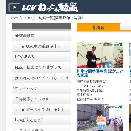
ホーム
> 番組・写真一覧(関連映像・写真)
新着順
◆新着動画
↓【★ O.A.中の番組 ★】↓
LCVNEWS
Nuts！日常にひと味プラス
川岸学園整備事業 認定こど
も園建…
かくれんぼのイイトコみ―つけ
川岸学園整備事業 認…
テーマ LCVNEWS
た
プレイバック
再生時間 00:01:51
再生回数 7
日赤健康チャンネル
登録日 2026/08/07
↓【★ アーカイブ番組 ★】↓
Lの魂”えるたま”
キラリJUMPIES