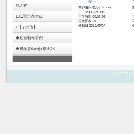
－ “存…
成人式
茅野市国際スケ－トセ…
テーマ LCVNEWS
10.1諏訪湖の日
再生時間 00:01:56
再生回数 39
登録日 2026/08/04
↓【その他】↓
◆動画制作事例
◆視聴者動画投稿BOX
Copyright © L