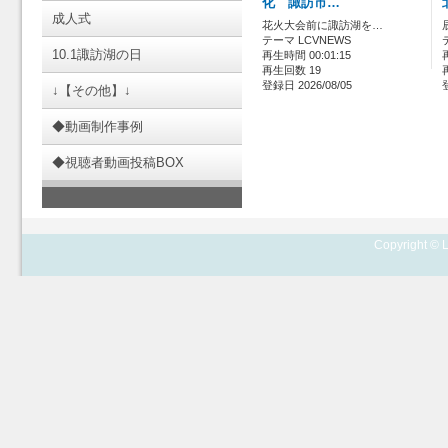
化 諏訪市…
成人式
花火大会前に諏訪湖を…
テーマ LCVNEWS
10.1諏訪湖の日
再生時間 00:01:15
再生回数 19
登録日 2026/08/05
↓【その他】↓
◆動画制作事例
◆視聴者動画投稿BOX
Copyright © L