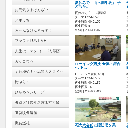
夏休みで「山っ湖学級」 子
どもた…
お元気さまばんざい!!
夏休みで「山っ湖学級…
テーマ LCVNEWS
スポっち
再生時間 00:01:53
再生回数 9
み～んなげんきっず！
登録日 2026/08/07
ファファFUNTIME
人生はロマン イロドリ喫茶
ガッコウゥ!!
ローイング競技 全国の舞台
へ 下…
すわSPA！～温泉のススメ～
ローイング競技 全国…
テーマ LCVNEWS
街ぶら！
再生時間 00:01:52
再生回数 15
登録日 2026/08/06
ひらめきシリーズ
諏訪大社式年造営御柱大祭
諏訪映像遺産
諏訪巡礼
花火大会前に諏訪湖を美