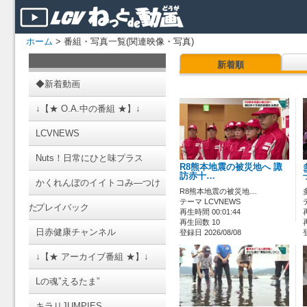
ホーム
> 番組・写真一覧(関連映像・写真)
新着順
◆新着動画
↓【★ O.A.中の番組 ★】↓
LCVNEWS
Nuts！日常にひと味プラス
R8熊本地震の被災地へ 諏
訪赤十…
かくれんぼのイイトコみ―つけ
R8熊本地震の被災地…
テーマ LCVNEWS
た
プレイバック
再生時間 00:01:44
再生回数 10
日赤健康チャンネル
登録日 2026/08/08
↓【★ アーカイブ番組 ★】↓
Lの魂”えるたま”
キラリJUMPIES