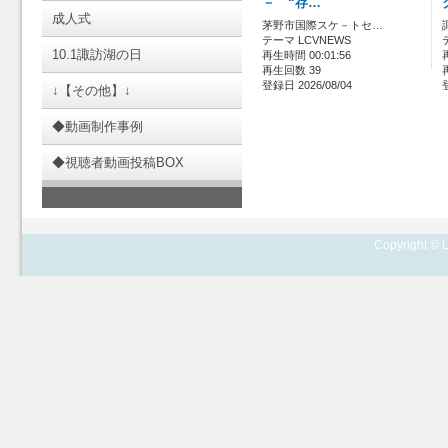
－ “存…
成人式
茅野市国際スケ－トセ…
テーマ LCVNEWS
10.1諏訪湖の日
再生時間 00:01:56
再生回数 39
登録日 2026/08/04
↓【その他】↓
◆動画制作事例
◆視聴者動画投稿BOX
Copyright © L