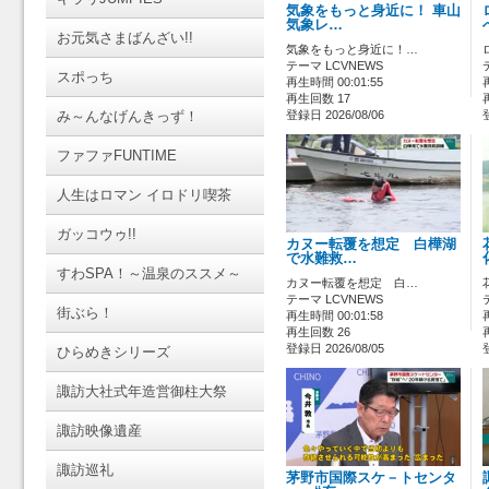
気象をもっと身近に！ 車山
気象レ…
お元気さまばんざい!!
気象をもっと身近に！…
テーマ LCVNEWS
スポっち
再生時間 00:01:55
再生回数 17
み～んなげんきっず！
登録日 2026/08/06
ファファFUNTIME
人生はロマン イロドリ喫茶
ガッコウゥ!!
カヌー転覆を想定 白樺湖
で水難救…
すわSPA！～温泉のススメ～
カヌー転覆を想定 白…
テーマ LCVNEWS
街ぶら！
再生時間 00:01:58
再生回数 26
登録日 2026/08/05
ひらめきシリーズ
諏訪大社式年造営御柱大祭
諏訪映像遺産
諏訪巡礼
茅野市国際スケ－トセンタ