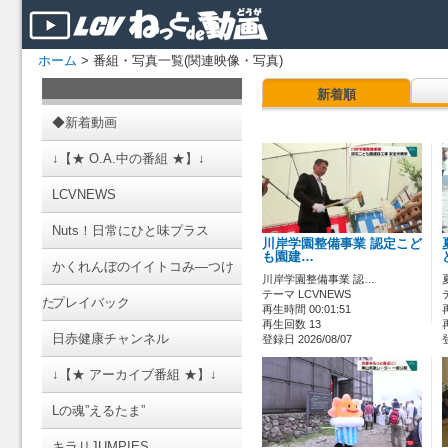
ホーム
> 番組・写真一覧(関連映像・写真)
新着順
◆新着動画
↓【★ O.A.中の番組 ★】↓
LCVNEWS
Nuts！日常にひと味プラス
川岸学園整備事業 認定こど
も園建…
かくれんぼのイイトコみ―つけ
川岸学園整備事業 認…
テーマ LCVNEWS
た
プレイバック
再生時間 00:01:51
再生回数 13
日赤健康チャンネル
登録日 2026/08/07
↓【★ アーカイブ番組 ★】↓
Lの魂”えるたま”
キラリJUMPIES