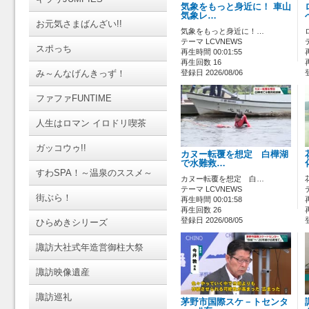
気象をもっと身近に！ 車山
気象レ…
お元気さまばんざい!!
気象をもっと身近に！…
テーマ LCVNEWS
スポっち
再生時間 00:01:55
再生回数 16
み～んなげんきっず！
登録日 2026/08/06
ファファFUNTIME
人生はロマン イロドリ喫茶
ガッコウゥ!!
カヌー転覆を想定 白樺湖
で水難救…
すわSPA！～温泉のススメ～
カヌー転覆を想定 白…
テーマ LCVNEWS
街ぶら！
再生時間 00:01:58
再生回数 26
登録日 2026/08/05
ひらめきシリーズ
諏訪大社式年造営御柱大祭
諏訪映像遺産
諏訪巡礼
茅野市国際スケ－トセンタ