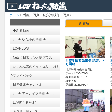
ホーム
> 番組・写真一覧(関連映像・写真)
新着順
◆新着動画
↓【★ O.A.中の番組 ★】↓
LCVNEWS
Nuts！日常にひと味プラス
川岸学園整備事業 認定こど
も園建…
かくれんぼのイイトコみ―つけ
川岸学園整備事業 認…
テーマ LCVNEWS
た
プレイバック
再生時間 00:01:51
再生回数 7
日赤健康チャンネル
登録日 2026/08/07
↓【★ アーカイブ番組 ★】↓
Lの魂”えるたま”
キラリJUMPIES