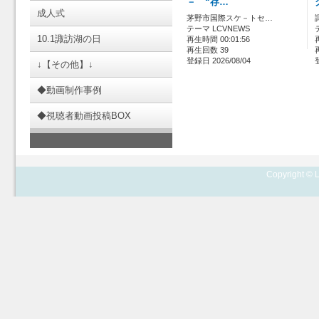
－ “存…
成人式
茅野市国際スケ－トセ…
テーマ LCVNEWS
10.1諏訪湖の日
再生時間 00:01:56
再生回数 39
登録日 2026/08/04
↓【その他】↓
◆動画制作事例
◆視聴者動画投稿BOX
Copyright © L