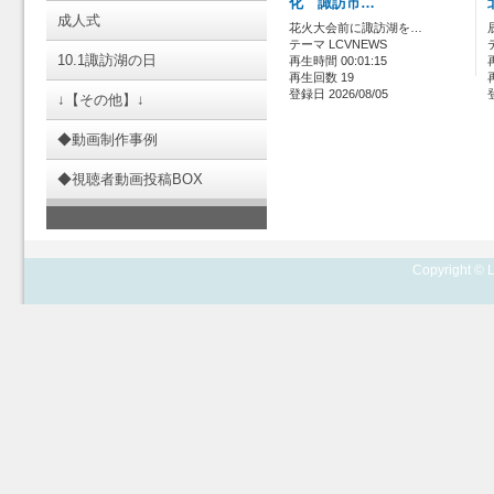
化 諏訪市…
成人式
花火大会前に諏訪湖を…
テーマ LCVNEWS
10.1諏訪湖の日
再生時間 00:01:15
再生回数 19
登録日 2026/08/05
↓【その他】↓
◆動画制作事例
◆視聴者動画投稿BOX
Copyright © L