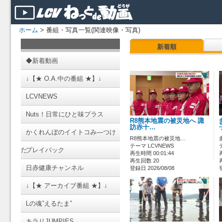
ホーム
> 番組・写真一覧(関連映像・写真)
新着順
◆新着動画
↓【★ O.A.中の番組 ★】↓
LCVNEWS
Nuts！日常にひと味プラス
R8熊本地震の被災地へ 諏
訪赤十…
かくれんぼのイイトコみ―つけ
R8熊本地震の被災地…
テーマ LCVNEWS
た
プレイバック
再生時間 00:01:44
再生回数 20
日赤健康チャンネル
登録日 2026/08/08
↓【★ アーカイブ番組 ★】↓
Lの魂”えるたま”
キラリJUMPIES