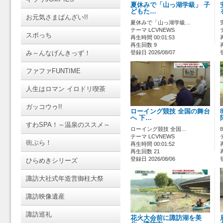
夏休みで「山っ湖学級」 子
どもた…
お元気さまばんざい!!
夏休みで「山っ湖学級…
テーマ LCVNEWS
スポっち
再生時間 00:01:53
再生回数 9
み～んなげんきっず！
登録日 2026/08/07
ファファFUNTIME
人生はロマン イロドリ喫茶
ガッコウゥ!!
ローイング競技 全国の舞台
へ 下…
すわSPA！～温泉のススメ～
ローイング競技 全国…
テーマ LCVNEWS
街ぶら！
再生時間 00:01:52
再生回数 21
登録日 2026/08/06
ひらめきシリーズ
諏訪大社式年造営御柱大祭
諏訪映像遺産
諏訪巡礼
花火大会前に諏訪湖を美