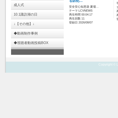
る防犯…
成人式
安全安心知恵袋 夏場…
テーマ LCVNEWS
10.1諏訪湖の日
再生時間 00:04:17
再生回数 11
登録日 2026/08/07
↓【その他】↓
◆動画制作事例
◆視聴者動画投稿BOX
Copyright © L