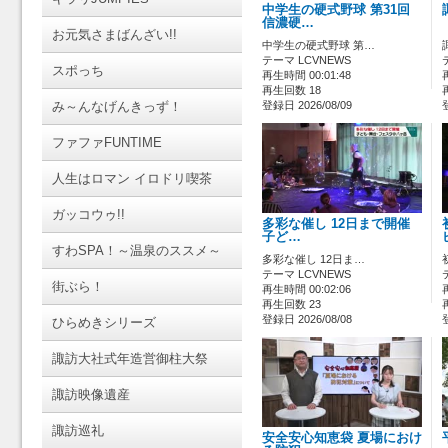
中学生の硬式野球 第31回
信濃硬…
お元気さまばんざい!!
中学生の硬式野球 第…
テーマ LCVNEWS
スポっち
再生時間 00:01:48
再生回数 18
み～んなげんきっず！
登録日 2026/08/09
ファファFUNTIME
人生はロマン イロドリ喫茶
ガッコウゥ!!
多彩な催し 12日まで開催
子ど…
すわSPA！～温泉のススメ～
多彩な催し 12日ま…
テーマ LCVNEWS
街ぶら！
再生時間 00:02:06
再生回数 23
登録日 2026/08/08
ひらめきシリーズ
諏訪大社式年造営御柱大祭
諏訪映像遺産
諏訪巡礼
安全安心知恵袋 夏場におけ