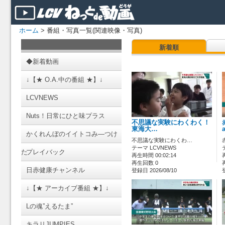
ホーム
> 番組・写真一覧(関連映像・写真)
新着順
◆新着動画
↓【★ O.A.中の番組 ★】↓
LCVNEWS
Nuts！日常にひと味プラス
不思議な実験にわくわく！
東海大…
かくれんぼのイイトコみ―つけ
不思議な実験にわくわ…
テーマ LCVNEWS
た
プレイバック
再生時間 00:02:14
再生回数 0
日赤健康チャンネル
登録日 2026/08/10
↓【★ アーカイブ番組 ★】↓
Lの魂”えるたま”
キラリJUMPIES