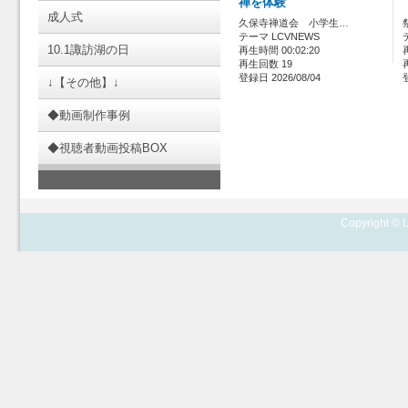
禅を体験
成人式
久保寺禅道会 小学生…
テーマ LCVNEWS
10.1諏訪湖の日
再生時間 00:02:20
再生回数 19
登録日 2026/08/04
↓【その他】↓
◆動画制作事例
◆視聴者動画投稿BOX
Copyright © L