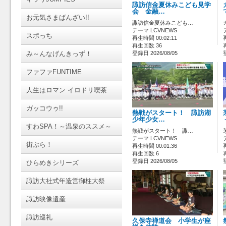
諏訪信金夏休みこども見学
会 金融…
お元気さまばんざい!!
諏訪信金夏休みこども…
テーマ LCVNEWS
スポっち
再生時間 00:02:11
再生回数 36
み～んなげんきっず！
登録日 2026/08/05
ファファFUNTIME
人生はロマン イロドリ喫茶
ガッコウゥ!!
熱戦がスタート！ 諏訪湖
少年少女…
すわSPA！～温泉のススメ～
熱戦がスタート！ 諏…
テーマ LCVNEWS
街ぶら！
再生時間 00:01:36
再生回数 6
登録日 2026/08/05
ひらめきシリーズ
諏訪大社式年造営御柱大祭
諏訪映像遺産
諏訪巡礼
久保寺禅道会 小学生が座