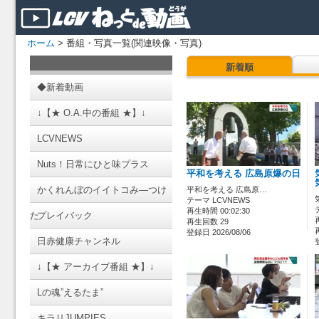
ホーム
> 番組・写真一覧(関連映像・写真)
新着順
◆新着動画
↓【★ O.A.中の番組 ★】↓
LCVNEWS
Nuts！日常にひと味プラス
平和を考える 広島原爆の日
かくれんぼのイイトコみ―つけ
平和を考える 広島原…
テーマ LCVNEWS
再生時間 00:02:30
た
プレイバック
再生回数 29
登録日 2026/08/06
日赤健康チャンネル
↓【★ アーカイブ番組 ★】↓
Lの魂”えるたま”
キラリJUMPIES