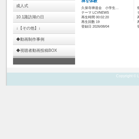
禅を体験
成人式
久保寺禅道会 小学生…
テーマ LCVNEWS
10.1諏訪湖の日
再生時間 00:02:20
再生回数 19
登録日 2026/08/04
↓【その他】↓
◆動画制作事例
◆視聴者動画投稿BOX
Copyright © L