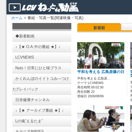
ホーム
> 番組・写真一覧(関連映像・写真)
新着順
◆新着動画
↓【★ O.A.中の番組 ★】↓
LCVNEWS
Nuts！日常にひと味プラス
平和を考える 広島原爆の日
かくれんぼのイイトコみ―つけ
平和を考える 広島原…
テーマ LCVNEWS
再生時間 00:02:30
た
プレイバック
再生回数 22
登録日 2026/08/06
日赤健康チャンネル
↓【★ アーカイブ番組 ★】↓
Lの魂”えるたま”
キラリJUMPIES