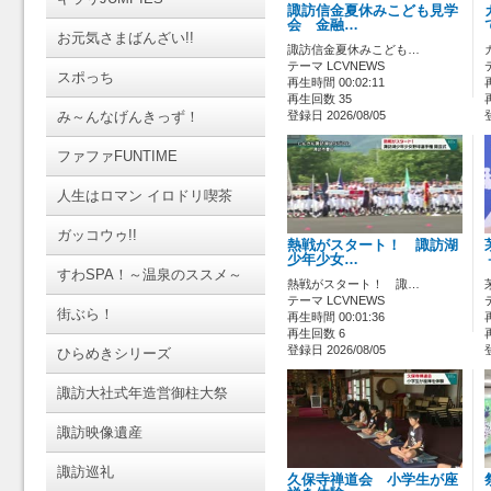
諏訪信金夏休みこども見学
会 金融…
お元気さまばんざい!!
諏訪信金夏休みこども…
テーマ LCVNEWS
スポっち
再生時間 00:02:11
再生回数 35
み～んなげんきっず！
登録日 2026/08/05
ファファFUNTIME
人生はロマン イロドリ喫茶
ガッコウゥ!!
熱戦がスタート！ 諏訪湖
少年少女…
すわSPA！～温泉のススメ～
熱戦がスタート！ 諏…
テーマ LCVNEWS
街ぶら！
再生時間 00:01:36
再生回数 6
登録日 2026/08/05
ひらめきシリーズ
諏訪大社式年造営御柱大祭
諏訪映像遺産
諏訪巡礼
久保寺禅道会 小学生が座