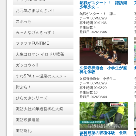
熱戦がスタート！ 諏訪湖
少年少女…
お元気さまばんざい!!
熱戦がスタート！ 諏…
テーマ LCVNEWS
スポっち
再生時間 00:01:36
再生回数 4
み～んなげんきっず！
登録日 2026/08/05
ファファFUNTIME
人生はロマン イロドリ喫茶
ガッコウゥ!!
久保寺禅道会 小学生が座
禅を体験
すわSPA！～温泉のススメ～
久保寺禅道会 小学生…
テーマ LCVNEWS
街ぶら！
再生時間 00:02:20
再生回数 16
登録日 2026/08/04
ひらめきシリーズ
諏訪大社式年造営御柱大祭
諏訪映像遺産
諏訪巡礼
蓼科野菜の収穫体験 食料