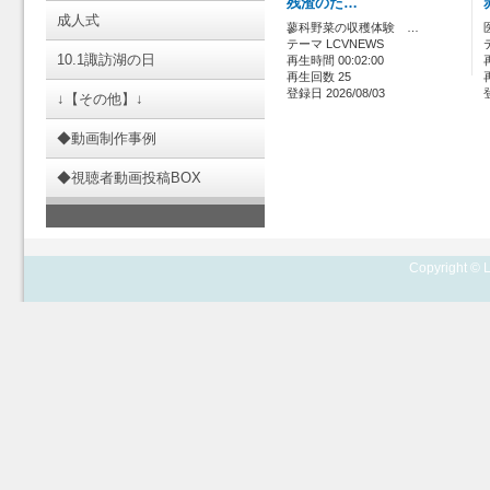
残渣のた…
成人式
蓼科野菜の収穫体験 …
テーマ LCVNEWS
10.1諏訪湖の日
再生時間 00:02:00
再生回数 25
登録日 2026/08/03
↓【その他】↓
◆動画制作事例
◆視聴者動画投稿BOX
Copyright © L