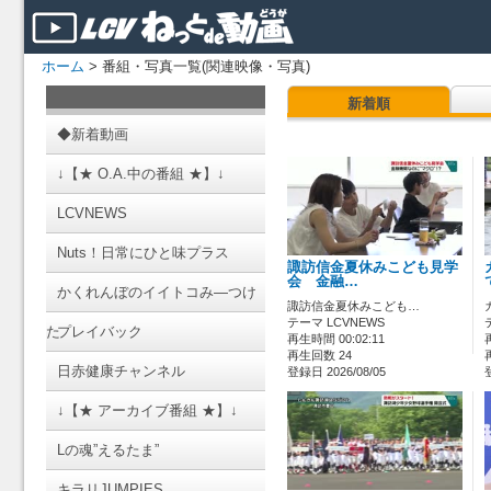
ホーム
> 番組・写真一覧(関連映像・写真)
新着順
◆新着動画
↓【★ O.A.中の番組 ★】↓
LCVNEWS
Nuts！日常にひと味プラス
諏訪信金夏休みこども見学
会 金融…
かくれんぼのイイトコみ―つけ
諏訪信金夏休みこども…
テーマ LCVNEWS
た
プレイバック
再生時間 00:02:11
再生回数 24
日赤健康チャンネル
登録日 2026/08/05
↓【★ アーカイブ番組 ★】↓
Lの魂”えるたま”
キラリJUMPIES