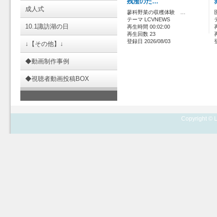
残渣のた…
成人式
蓼科野菜の収穫体験 …
テーマ LCVNEWS
10.1諏訪湖の日
再生時間 00:02:00
再生回数 23
登録日 2026/08/03
↓【その他】↓
◆動画制作事例
◆視聴者動画投稿BOX
Copyright © L