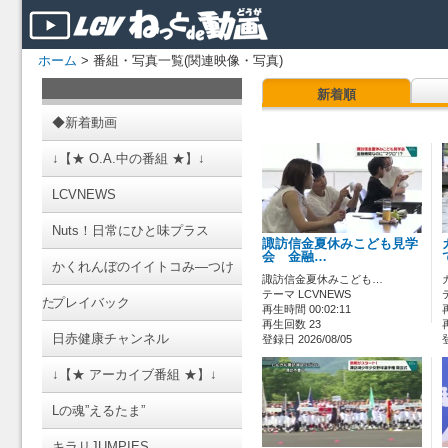
ホーム
> 番組・写真一覧(関連映像・写真)
新着順
◆新着動画
↓【★ O.A.中の番組 ★】↓
LCVNEWS
Nuts！日常にひと味プラス
諏訪信金夏休みこども見学
会 金融…
かくれんぼのイイトコみ―つけ
諏訪信金夏休みこども…
テーマ LCVNEWS
た
プレイバック
再生時間 00:02:11
再生回数 23
日赤健康チャンネル
登録日 2026/08/05
↓【★ アーカイブ番組 ★】↓
Lの魂”えるたま”
キラリJUMPIES