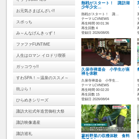
熱戦がスタート！ 諏訪湖
少年少女…
お元気さまばんざい!!
熱戦がスタート！ 諏…
テーマ LCVNEWS
スポっち
再生時間 00:01:36
再生回数 4
み～んなげんきっず！
登録日 2026/08/05
ファファFUNTIME
人生はロマン イロドリ喫茶
ガッコウゥ!!
久保寺禅道会 小学生が座
禅を体験
すわSPA！～温泉のススメ～
久保寺禅道会 小学生…
テーマ LCVNEWS
街ぶら！
再生時間 00:02:20
再生回数 15
登録日 2026/08/04
ひらめきシリーズ
諏訪大社式年造営御柱大祭
諏訪映像遺産
諏訪巡礼
蓼科野菜の収穫体験 食料