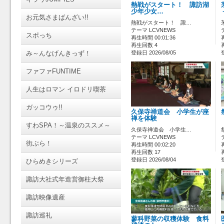
熱戦がスタート！ 諏訪湖
少年少女…
お元気さまばんざい!!
熱戦がスタート！ 諏…
テーマ LCVNEWS
スポっち
再生時間 00:01:36
再生回数 4
み～んなげんきっず！
登録日 2026/08/05
ファファFUNTIME
人生はロマン イロドリ喫茶
ガッコウゥ!!
久保寺禅道会 小学生が座
禅を体験
すわSPA！～温泉のススメ～
久保寺禅道会 小学生…
テーマ LCVNEWS
街ぶら！
再生時間 00:02:20
再生回数 17
登録日 2026/08/04
ひらめきシリーズ
諏訪大社式年造営御柱大祭
諏訪映像遺産
諏訪巡礼
蓼科野菜の収穫体験 食料