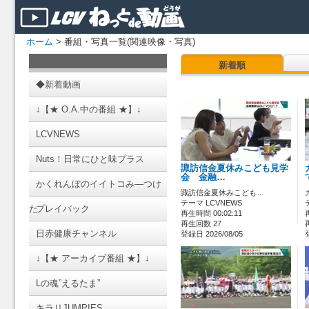
ホーム
> 番組・写真一覧(関連映像・写真)
新着順
◆新着動画
↓【★ O.A.中の番組 ★】↓
LCVNEWS
Nuts！日常にひと味プラス
諏訪信金夏休みこども見学
会 金融…
かくれんぼのイイトコみ―つけ
諏訪信金夏休みこども…
テーマ LCVNEWS
た
プレイバック
再生時間 00:02:11
再生回数 27
日赤健康チャンネル
登録日 2026/08/05
↓【★ アーカイブ番組 ★】↓
Lの魂”えるたま”
キラリJUMPIES