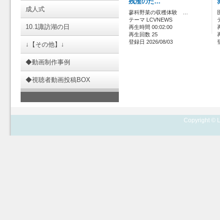
残渣のた…
成人式
蓼科野菜の収穫体験 …
テーマ LCVNEWS
10.1諏訪湖の日
再生時間 00:02:00
再生回数 25
登録日 2026/08/03
↓【その他】↓
◆動画制作事例
◆視聴者動画投稿BOX
Copyright © L