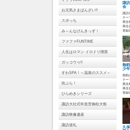
諏訪
会 
お元気さまばんざい!!
諏訪
テーマ
スポっち
再生時
再生回
み～んなげんきっず！
登録日 
ファファFUNTIME
人生はロマン イロドリ喫茶
ガッコウゥ!!
熱戦
少年
すわSPA！～温泉のススメ～
熱戦
テーマ
街ぶら！
再生時
再生
登録日 
ひらめきシリーズ
諏訪大社式年造営御柱大祭
諏訪映像遺産
諏訪巡礼
久保