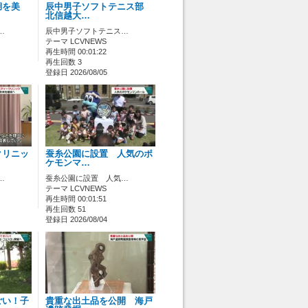
湖を美
辰中男子ソフトテニス部
北信越大…
…
辰中男子ソフトテニス…
テーマ LCVNEWS
再生時間 00:01:22
再生回数 3
登録日 2026/08/05
クリニッ
蚕糸公園に設置 人気のポ
ケモンマ…
…
蚕糸公園に設置 人気…
テーマ LCVNEWS
再生時間 00:01:51
再生回数 51
登録日 2026/08/04
ごい！子
貴重な出土品を公開 海戸