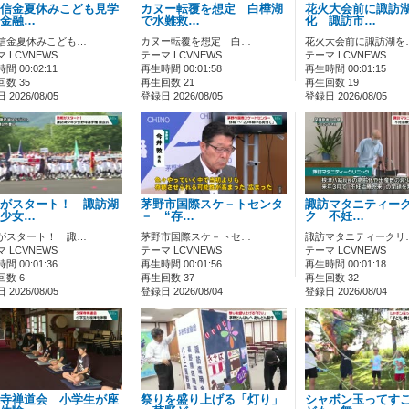
信金夏休みこども見学
カヌー転覆を想定 白樺湖
花火大会前に諏訪
金融…
で水難救…
化 諏訪市…
信金夏休みこども…
カヌー転覆を想定 白…
花火大会前に諏訪湖を
 LCVNEWS
テーマ LCVNEWS
テーマ LCVNEWS
間 00:02:11
再生時間 00:01:58
再生時間 00:01:15
数 35
再生回数 21
再生回数 19
2026/08/05
登録日 2026/08/05
登録日 2026/08/05
がスタート！ 諏訪湖
茅野市国際スケ－トセンタ
諏訪マタニティー
少女…
－ “存…
ク 不妊…
がスタート！ 諏…
茅野市国際スケ－トセ…
諏訪マタニティークリ
 LCVNEWS
テーマ LCVNEWS
テーマ LCVNEWS
間 00:01:36
再生時間 00:01:56
再生時間 00:01:18
回数 6
再生回数 37
再生回数 32
2026/08/05
登録日 2026/08/04
登録日 2026/08/04
寺禅道会 小学生が座
祭りを盛り上げる「灯り」
シャボン玉ってす