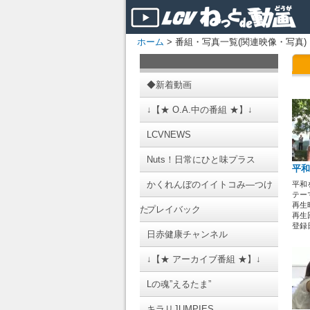
ホーム
> 番組・写真一覧(関連映像・写真)
◆新着動画
↓【★ O.A.中の番組 ★】↓
LCVNEWS
Nuts！日常にひと味プラス
平和
かくれんぼのイイトコみ―つけ
平和
テーマ
再生時
た
プレイバック
再生回
登録日 
日赤健康チャンネル
↓【★ アーカイブ番組 ★】↓
Lの魂”えるたま”
キラリJUMPIES