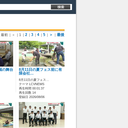
2
3
4
5
＞
最後
最初
｜＜
｜1
｜
｜
｜
｜
｜
｜
国の舞台
8月11日の夏フェス前に有
限会社…
8月11日の夏フェス…
テーマ LCVNEWS
再生時間 00:01:37
再生回数 14
登録日 2026/08/06