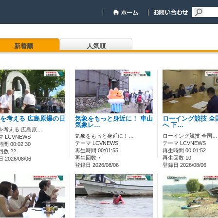
新着順
人気順
を考える 広島原爆の日
気象をもっと身近に！ 車山
ローイング競技 全
気象レ…
へ 下…
を考える 広島原…
気象をもっと身近に！…
ローイング競技 全国…
 LCVNEWS
テーマ LCVNEWS
テーマ LCVNEWS
間 00:02:30
再生時間 00:01:55
再生時間 00:01:52
数 22
再生回数 7
再生回数 10
2026/08/06
登録日 2026/08/06
登録日 2026/08/06