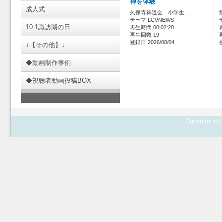
禅を体験
成人式
久保寺禅道会 小学生…
テーマ LCVNEWS
10.1諏訪湖の日
再生時間 00:02:20
再生回数 19
登録日 2026/08/04
↓【その他】↓
◆動画制作事例
◆視聴者動画投稿BOX
Copyright © L