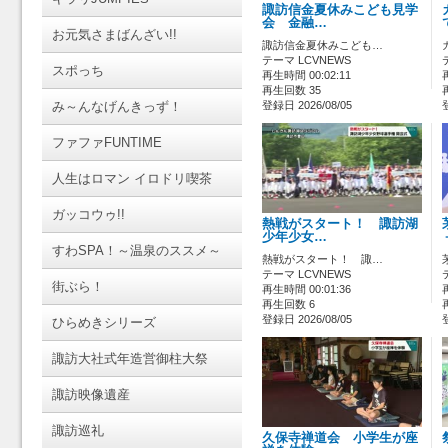
諏訪信金夏休みこども見学
会 金融…
お元気さまばんざい!!
諏訪信金夏休みこども…
テーマ LCVNEWS
スポっち
再生時間 00:02:11
再生回数 35
み～んなげんきっず！
登録日 2026/08/05
ファファFUNTIME
人生はロマン イロドリ喫茶
ガッコウゥ!!
熱戦がスタート！ 諏訪湖
少年少女…
すわSPA！～温泉のススメ～
熱戦がスタート！ 諏…
テーマ LCVNEWS
街ぶら！
再生時間 00:01:36
再生回数 6
登録日 2026/08/05
ひらめきシリーズ
諏訪大社式年造営御柱大祭
諏訪映像遺産
諏訪巡礼
久保寺禅道会 小学生が座