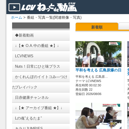
ホーム
> 番組・写真一覧(関連映像・写真)
新着順
◆新着動画
↓【★ O.A.中の番組 ★】↓
LCVNEWS
Nuts！日常にひと味プラス
平和を考える 広島原爆の日
かくれんぼのイイトコみ―つけ
平和を考える 広島原…
テーマ LCVNEWS
再生時間 00:02:30
た
プレイバック
再生回数 22
登録日 2026/08/06
日赤健康チャンネル
↓【★ アーカイブ番組 ★】↓
Lの魂”えるたま”
キラリJUMPIES