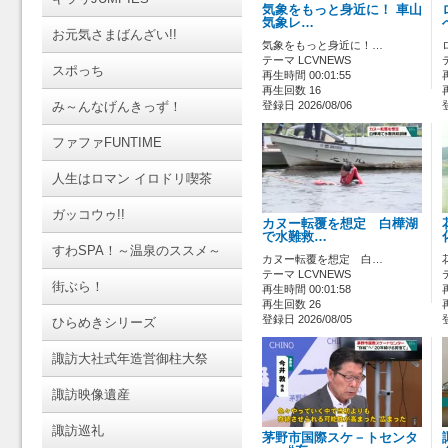
気象をもっと身近に！ 車山
気象レ…
お元気さまばんざい!!
気象をもっと身近に！…
テーマ LCVNEWS
スポっち
再生時間 00:01:55
再生回数 16
み～んなげんきっず！
登録日 2026/08/06
ファファFUNTIME
人生はロマン イロドリ喫茶
ガッコウゥ!!
カヌー転覆を想定 白樺湖
で水難救…
すわSPA！～温泉のススメ～
カヌー転覆を想定 白…
テーマ LCVNEWS
街ぶら！
再生時間 00:01:58
再生回数 26
登録日 2026/08/05
ひらめきシリーズ
諏訪大社式年造営御柱大祭
諏訪映像遺産
諏訪巡礼
茅野市国際スケ－トセンタ