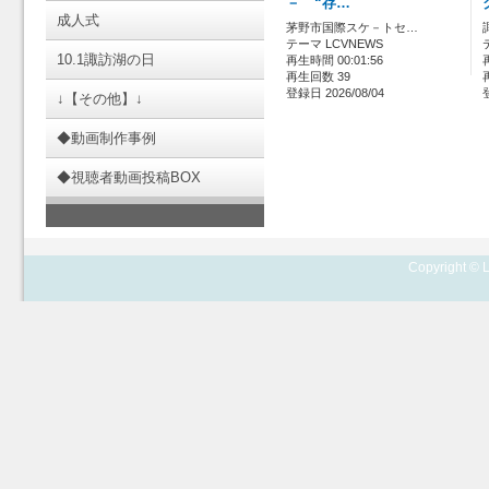
－ “存…
成人式
茅野市国際スケ－トセ…
テーマ LCVNEWS
10.1諏訪湖の日
再生時間 00:01:56
再生回数 39
登録日 2026/08/04
↓【その他】↓
◆動画制作事例
◆視聴者動画投稿BOX
Copyright © L