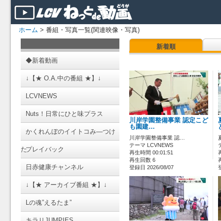
ホーム
> 番組・写真一覧(関連映像・写真)
新着順
◆新着動画
↓【★ O.A.中の番組 ★】↓
LCVNEWS
Nuts！日常にひと味プラス
川岸学園整備事業 認定こど
も園建…
かくれんぼのイイトコみ―つけ
川岸学園整備事業 認…
テーマ LCVNEWS
た
プレイバック
再生時間 00:01:51
再生回数 6
日赤健康チャンネル
登録日 2026/08/07
↓【★ アーカイブ番組 ★】↓
Lの魂”えるたま”
キラリJUMPIES