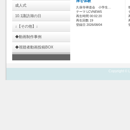
禅を体験
成人式
久保寺禅道会 小学生…
テーマ LCVNEWS
10.1諏訪湖の日
再生時間 00:02:20
再生回数 19
登録日 2026/08/04
↓【その他】↓
◆動画制作事例
◆視聴者動画投稿BOX
Copyright © L