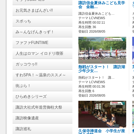
諏訪信金夏休みこども見学
会 金融…
お元気さまばんざい!!
諏訪信金夏休みこども…
テーマ LCVNEWS
スポっち
再生時間 00:02:11
再生回数 36
み～んなげんきっず！
登録日 2026/08/05
ファファFUNTIME
人生はロマン イロドリ喫茶
ガッコウゥ!!
熱戦がスタート！ 諏訪湖
少年少女…
すわSPA！～温泉のススメ～
熱戦がスタート！ 諏…
テーマ LCVNEWS
街ぶら！
再生時間 00:01:36
再生回数 6
登録日 2026/08/05
ひらめきシリーズ
諏訪大社式年造営御柱大祭
諏訪映像遺産
諏訪巡礼
久保寺禅道会 小学生が座