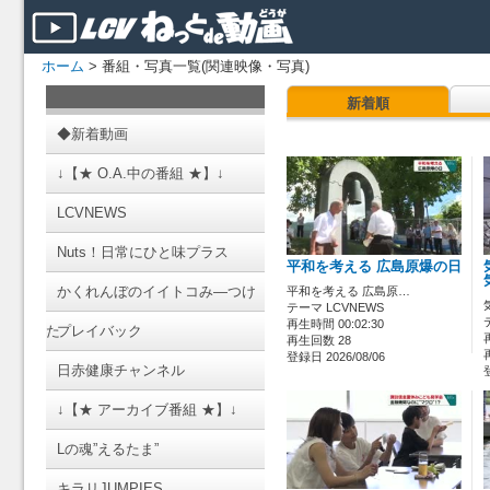
ホーム
> 番組・写真一覧(関連映像・写真)
新着順
◆新着動画
↓【★ O.A.中の番組 ★】↓
LCVNEWS
Nuts！日常にひと味プラス
平和を考える 広島原爆の日
かくれんぼのイイトコみ―つけ
平和を考える 広島原…
テーマ LCVNEWS
再生時間 00:02:30
た
プレイバック
再生回数 28
登録日 2026/08/06
日赤健康チャンネル
↓【★ アーカイブ番組 ★】↓
Lの魂”えるたま”
キラリJUMPIES