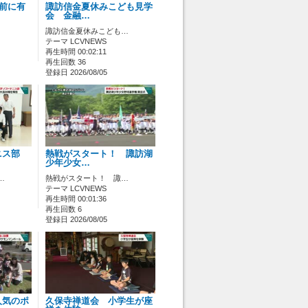
ス前に有
諏訪信金夏休みこども見学
会 金融…
諏訪信金夏休みこども…
テーマ LCVNEWS
再生時間 00:02:11
再生回数 36
登録日 2026/08/05
ニス部
熱戦がスタート！ 諏訪湖
少年少女…
…
熱戦がスタート！ 諏…
テーマ LCVNEWS
再生時間 00:01:36
再生回数 6
登録日 2026/08/05
人気のポ
久保寺禅道会 小学生が座