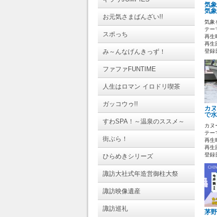
気象
気象
お元気さまばんざい!!
気象
テーマ
スポっち
再生時
再生回
み～んなげんきっず！
登録日 
ファファFUNTIME
人生はロマン イロドリ喫茶
ガッコウゥ!!
カヌ
で水
すわSPA！～温泉のススメ～
カヌ
テーマ
街ぶら！
再生時
再生回
登録日 
ひらめきシリーズ
諏訪大社式年造営御柱大祭
諏訪映像遺産
諏訪巡礼
茅野