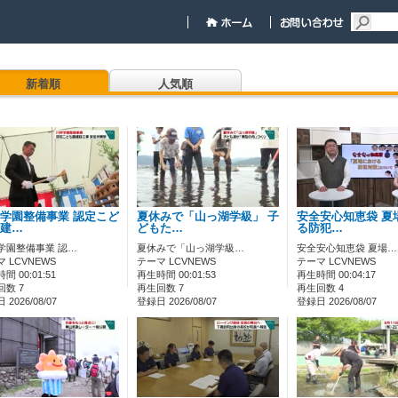
新着順
人気順
学園整備事業 認定こど
夏休みで「山っ湖学級」 子
安全安心知恵袋 夏
建…
どもた…
る防犯…
学園整備事業 認…
夏休みで「山っ湖学級…
安全安心知恵袋 夏場…
 LCVNEWS
テーマ LCVNEWS
テーマ LCVNEWS
間 00:01:51
再生時間 00:01:53
再生時間 00:04:17
回数 7
再生回数 7
再生回数 4
2026/08/07
登録日 2026/08/07
登録日 2026/08/07