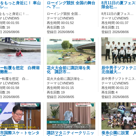
をもっと身近に！ 車山
ローイング競技 全国の舞台
8月11日の夏フェ
レ…
へ 下…
限会社…
をもっと身近に！…
ローイング競技 全国…
8月11日の夏フェス…
 LCVNEWS
テーマ LCVNEWS
テーマ LCVNEWS
間 00:01:55
再生時間 00:01:52
再生時間 00:01:37
数 16
再生回数 15
再生回数 21
2026/08/06
登録日 2026/08/06
登録日 2026/08/06
ー転覆を想定 白樺湖
花火大会前に諏訪湖を美
辰中男子ソフトテ
難救…
化 諏訪市…
北信越大…
ー転覆を想定 白…
花火大会前に諏訪湖を…
辰中男子ソフトテニス
 LCVNEWS
テーマ LCVNEWS
テーマ LCVNEWS
間 00:01:58
再生時間 00:01:15
再生時間 00:01:22
数 26
再生回数 19
再生回数 4
2026/08/05
登録日 2026/08/05
登録日 2026/08/05
市国際スケ－トセンタ
諏訪マタニティークリニッ
蚕糸公園に設置 