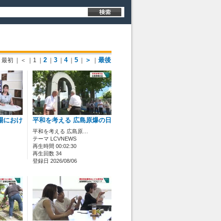
2
3
4
5
＞
最後
最初
｜＜
｜1
｜
｜
｜
｜
｜
｜
場におけ
平和を考える 広島原爆の日
平和を考える 広島原…
テーマ LCVNEWS
再生時間 00:02:30
再生回数 34
登録日 2026/08/06