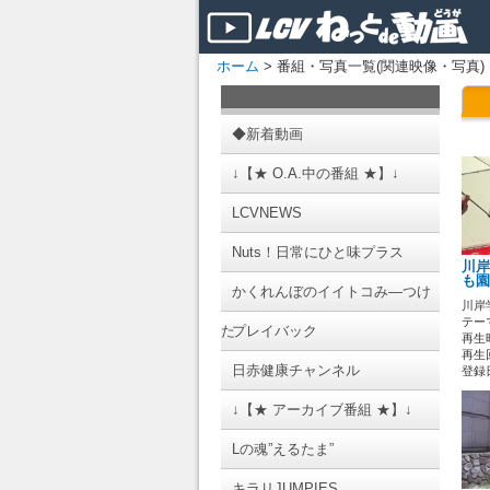
ホーム
> 番組・写真一覧(関連映像・写真)
◆新着動画
↓【★ O.A.中の番組 ★】↓
LCVNEWS
Nuts！日常にひと味プラス
川岸
も園
かくれんぼのイイトコみ―つけ
川岸
テーマ
た
プレイバック
再生時
再生
日赤健康チャンネル
登録日 
↓【★ アーカイブ番組 ★】↓
Lの魂”えるたま”
キラリJUMPIES