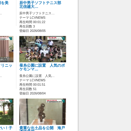
湖を美
辰中男子ソフトテニス部
北信越大…
…
辰中男子ソフトテニス…
テーマ LCVNEWS
再生時間 00:01:22
再生回数 3
登録日 2026/08/05
クリニッ
蚕糸公園に設置 人気のポ
ケモンマ…
…
蚕糸公園に設置 人気…
テーマ LCVNEWS
再生時間 00:01:51
再生回数 51
登録日 2026/08/04
ごい！子
貴重な出土品を公開 海戸