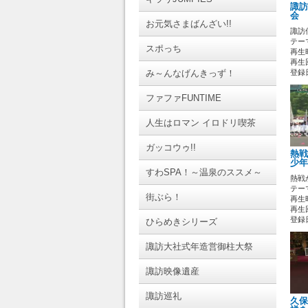
諏訪
会 
お元気さまばんざい!!
諏訪
テーマ
スポっち
再生時
再生回
み～んなげんきっず！
登録日 
ファファFUNTIME
人生はロマン イロドリ喫茶
ガッコウゥ!!
熱戦
少年
すわSPA！～温泉のススメ～
熱戦
テーマ
街ぶら！
再生時
再生
登録日 
ひらめきシリーズ
諏訪大社式年造営御柱大祭
諏訪映像遺産
諏訪巡礼
久保