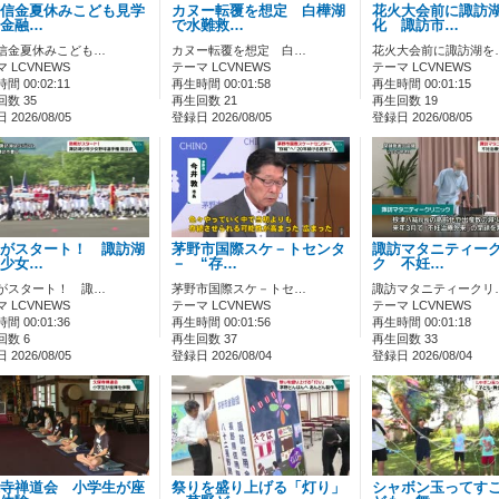
信金夏休みこども見学
カヌー転覆を想定 白樺湖
花火大会前に諏訪
金融…
で水難救…
化 諏訪市…
信金夏休みこども…
カヌー転覆を想定 白…
花火大会前に諏訪湖を
 LCVNEWS
テーマ LCVNEWS
テーマ LCVNEWS
間 00:02:11
再生時間 00:01:58
再生時間 00:01:15
数 35
再生回数 21
再生回数 19
2026/08/05
登録日 2026/08/05
登録日 2026/08/05
がスタート！ 諏訪湖
茅野市国際スケ－トセンタ
諏訪マタニティー
少女…
－ “存…
ク 不妊…
がスタート！ 諏…
茅野市国際スケ－トセ…
諏訪マタニティークリ
 LCVNEWS
テーマ LCVNEWS
テーマ LCVNEWS
間 00:01:36
再生時間 00:01:56
再生時間 00:01:18
回数 6
再生回数 37
再生回数 33
2026/08/05
登録日 2026/08/04
登録日 2026/08/04
寺禅道会 小学生が座
祭りを盛り上げる「灯り」
シャボン玉ってす