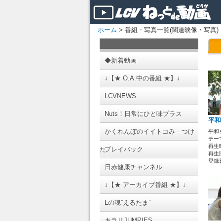
ホーム
> 番組・写真一覧(関連映像・写真)
◆新着動画
↓【★ O.A.中の番組 ★】↓
LCVNEWS
Nuts！日常にひと味プラス
平和
かくれんぼのイイトコみ―つけ
平和
テーマ
再生時
た
プレイバック
再生回
登録日 
日赤健康チャンネル
↓【★ アーカイブ番組 ★】↓
Lの魂”えるたま”
キラリJUMPIES