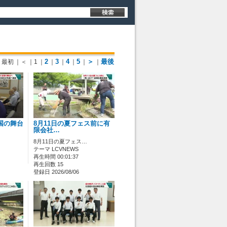
2
3
4
5
＞
最後
最初
｜＜
｜1
｜
｜
｜
｜
｜
｜
国の舞台
8月11日の夏フェス前に有
限会社…
8月11日の夏フェス…
テーマ LCVNEWS
再生時間 00:01:37
再生回数 15
登録日 2026/08/06