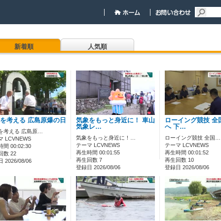
新着順
人気順
を考える 広島原爆の日
気象をもっと身近に！ 車山
ローイング競技 全
気象レ…
へ 下…
を考える 広島原…
気象をもっと身近に！…
ローイング競技 全国…
 LCVNEWS
テーマ LCVNEWS
テーマ LCVNEWS
間 00:02:30
再生時間 00:01:55
再生時間 00:01:52
数 22
再生回数 7
再生回数 10
2026/08/06
登録日 2026/08/06
登録日 2026/08/06