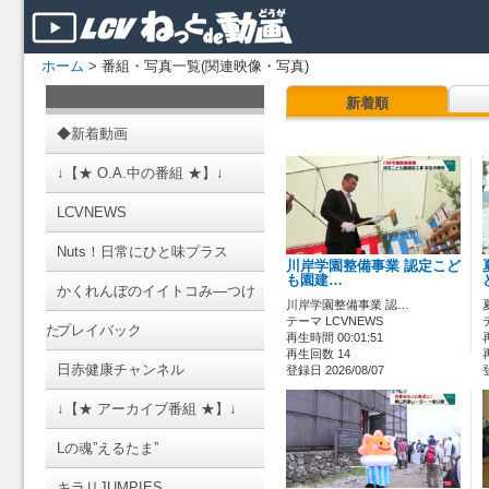
ホーム
> 番組・写真一覧(関連映像・写真)
新着順
◆新着動画
↓【★ O.A.中の番組 ★】↓
LCVNEWS
Nuts！日常にひと味プラス
川岸学園整備事業 認定こど
も園建…
かくれんぼのイイトコみ―つけ
川岸学園整備事業 認…
テーマ LCVNEWS
た
プレイバック
再生時間 00:01:51
再生回数 14
日赤健康チャンネル
登録日 2026/08/07
↓【★ アーカイブ番組 ★】↓
Lの魂”えるたま”
キラリJUMPIES