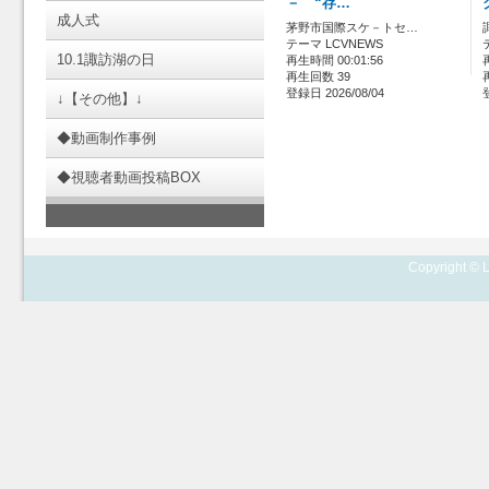
－ “存…
成人式
茅野市国際スケ－トセ…
テーマ LCVNEWS
10.1諏訪湖の日
再生時間 00:01:56
再生回数 39
登録日 2026/08/04
↓【その他】↓
◆動画制作事例
◆視聴者動画投稿BOX
Copyright © L