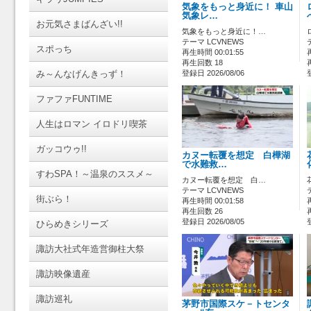
気象をもっと身近に！ 車山
気象レ…
お元気さまばんざい!!
気象をもっと身近に！…
テーマ LCVNEWS
スポっち
再生時間 00:01:55
再生回数 18
み～んなげんきっず！
登録日 2026/08/06
ファファFUNTIME
人生はロマン イロドリ喫茶
ガッコウゥ!!
カヌー転覆を想定 白樺湖
で水難救…
すわSPA！～温泉のススメ～
カヌー転覆を想定 白…
テーマ LCVNEWS
街ぶら！
再生時間 00:01:58
再生回数 26
登録日 2026/08/05
ひらめきシリーズ
諏訪大社式年造営御柱大祭
諏訪映像遺産
諏訪巡礼
茅野市国際スケ－トセンタ