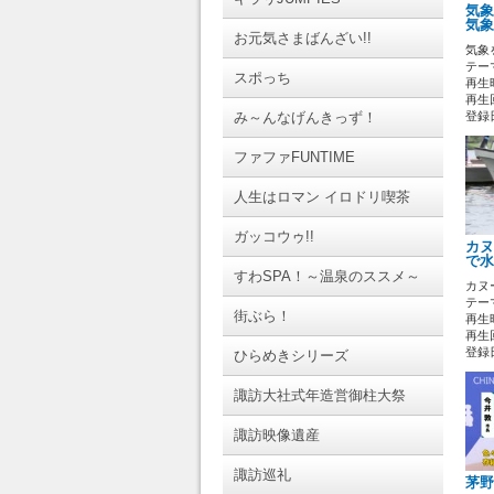
気象
気象
お元気さまばんざい!!
気象
テーマ
スポっち
再生時
再生回
み～んなげんきっず！
登録日 
ファファFUNTIME
人生はロマン イロドリ喫茶
ガッコウゥ!!
カヌ
で水
すわSPA！～温泉のススメ～
カヌ
テーマ
街ぶら！
再生時
再生回
登録日 
ひらめきシリーズ
諏訪大社式年造営御柱大祭
諏訪映像遺産
諏訪巡礼
茅野