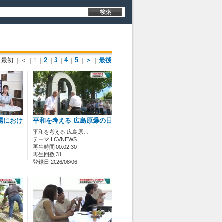
2
3
4
5
＞
最後
最初
｜＜
｜1
｜
｜
｜
｜
｜
｜
場におけ
平和を考える 広島原爆の日
平和を考える 広島原…
テーマ LCVNEWS
再生時間 00:02:30
再生回数 31
登録日 2026/08/06