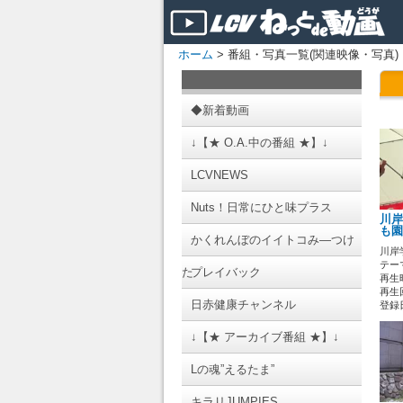
ホーム
> 番組・写真一覧(関連映像・写真)
◆新着動画
↓【★ O.A.中の番組 ★】↓
LCVNEWS
Nuts！日常にひと味プラス
川岸
も園
かくれんぼのイイトコみ―つけ
川岸
テーマ
た
プレイバック
再生時
再生
日赤健康チャンネル
登録日 
↓【★ アーカイブ番組 ★】↓
Lの魂”えるたま”
キラリJUMPIES