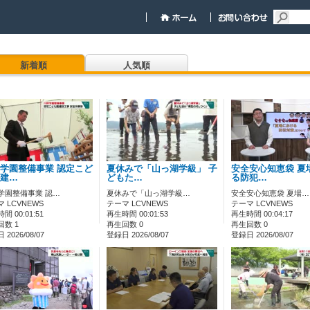
新着順
人気順
学園整備事業 認定こど
夏休みで「山っ湖学級」 子
安全安心知恵袋 夏
建…
どもた…
る防犯…
学園整備事業 認…
夏休みで「山っ湖学級…
安全安心知恵袋 夏場…
 LCVNEWS
テーマ LCVNEWS
テーマ LCVNEWS
間 00:01:51
再生時間 00:01:53
再生時間 00:04:17
回数 1
再生回数 0
再生回数 0
2026/08/07
登録日 2026/08/07
登録日 2026/08/07