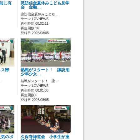
ス前に有
諏訪信金夏休みこども見学
会 金融…
諏訪信金夏休みこども…
テーマ LCVNEWS
再生時間 00:02:11
再生回数 36
登録日 2026/08/05
ニス部
熱戦がスタート！ 諏訪湖
少年少女…
…
熱戦がスタート！ 諏…
テーマ LCVNEWS
再生時間 00:01:36
再生回数 6
登録日 2026/08/05
人気のポ
久保寺禅道会 小学生が座