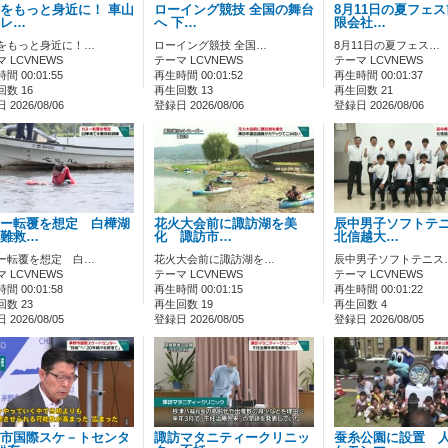
をもっと身近に！ 車山
ローイング競技 全国の舞台
8月11日の夏フェ
レ…
へ 下…
限会社…
をもっと身近に！…
ローイング競技 全国…
8月11日の夏フェス…
 LCVNEWS
テーマ LCVNEWS
テーマ LCVNEWS
間 00:01:55
再生時間 00:01:52
再生時間 00:01:37
数 16
再生回数 13
再生回数 21
2026/08/06
登録日 2026/08/06
登録日 2026/08/06
ー転覆を想定 白樺湖
花火大会前に諏訪湖を美
辰中男子ソフトテ
難救…
化 諏訪市…
北信越大…
ー転覆を想定 白…
花火大会前に諏訪湖を…
辰中男子ソフトテニス
 LCVNEWS
テーマ LCVNEWS
テーマ LCVNEWS
間 00:01:58
再生時間 00:01:15
再生時間 00:01:22
数 23
再生回数 19
再生回数 4
2026/08/05
登録日 2026/08/05
登録日 2026/08/05
市国際スケ－トセンタ
諏訪マタニティークリニッ
蚕糸公園に設置 