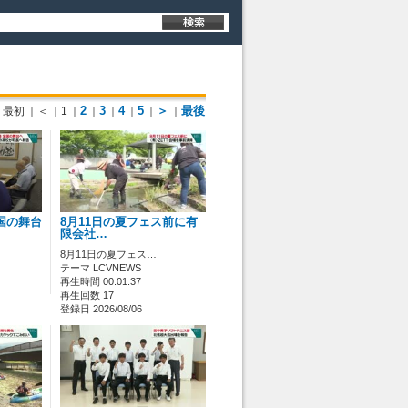
2
3
4
5
＞
最後
最初
｜＜
｜1
｜
｜
｜
｜
｜
｜
国の舞台
8月11日の夏フェス前に有
限会社…
8月11日の夏フェス…
テーマ LCVNEWS
再生時間 00:01:37
再生回数 17
登録日 2026/08/06