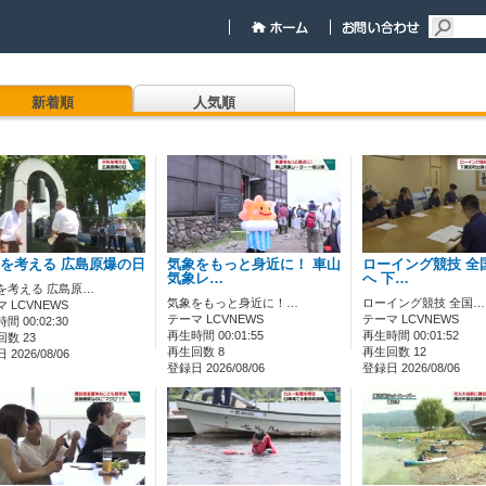
新着順
人気順
を考える 広島原爆の日
気象をもっと身近に！ 車山
ローイング競技 全
気象レ…
へ 下…
を考える 広島原…
気象をもっと身近に！…
ローイング競技 全国…
 LCVNEWS
テーマ LCVNEWS
テーマ LCVNEWS
間 00:02:30
再生時間 00:01:55
再生時間 00:01:52
数 23
再生回数 8
再生回数 12
2026/08/06
登録日 2026/08/06
登録日 2026/08/06