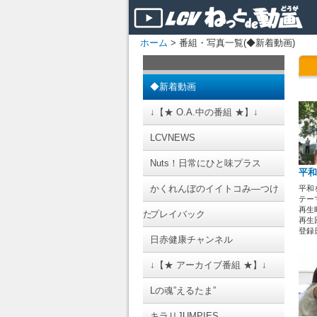
ホーム
> 番組・写真一覧(◆新着動画)
◆新着動画
↓【★ O.A.中の番組 ★】↓
LCVNEWS
Nuts！日常にひと味プラス
平和
かくれんぼのイイトコみ―つけ
平和
テーマ
再生時
た
プレイバック
再生回
登録日 
日赤健康チャンネル
↓【★ アーカイブ番組 ★】↓
Lの魂”えるたま”
キラリJUMPIES