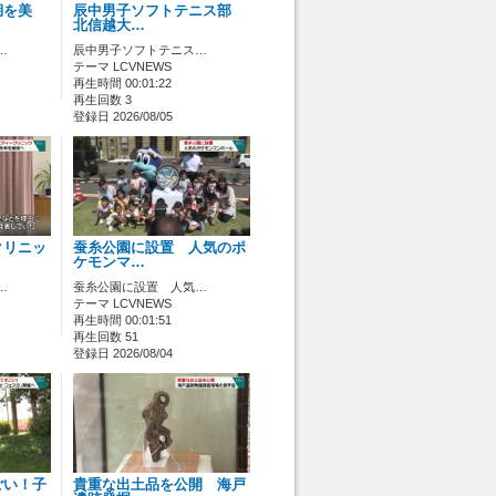
湖を美
辰中男子ソフトテニス部
北信越大…
…
辰中男子ソフトテニス…
テーマ LCVNEWS
再生時間 00:01:22
再生回数 3
登録日 2026/08/05
クリニッ
蚕糸公園に設置 人気のポ
ケモンマ…
…
蚕糸公園に設置 人気…
テーマ LCVNEWS
再生時間 00:01:51
再生回数 51
登録日 2026/08/04
ごい！子
貴重な出土品を公開 海戸