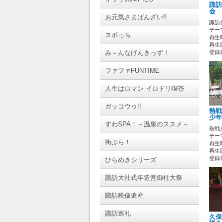
諏訪
会 
お元気さまばんざい!!
諏訪
テーマ
スポっち
再生時
再生回
み～んなげんきっず！
登録日 
ファファFUNTIME
人生はロマン イロドリ喫茶
ガッコウゥ!!
熱戦
少年
すわSPA！～温泉のススメ～
熱戦
テーマ
街ぶら！
再生時
再生
登録日 
ひらめきシリーズ
諏訪大社式年造営御柱大祭
諏訪映像遺産
諏訪巡礼
久保