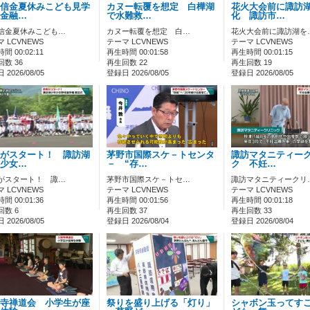
信金夏休みこども見学
カヌー転覆を想定 白樺湖
花火大会前に諏訪
金融…
で水難救…
化 諏訪市…
信金夏休みこども…
カヌー転覆を想定 白…
花火大会前に諏訪湖を
 LCVNEWS
テーマ LCVNEWS
テーマ LCVNEWS
間 00:02:11
再生時間 00:01:58
再生時間 00:01:15
数 36
再生回数 22
再生回数 19
2026/08/05
登録日 2026/08/05
登録日 2026/08/05
がスタート！ 諏訪湖
茅野市国際スケ－トセンタ
諏訪マタニティー
少女…
－ “存…
ク 不妊…
がスタート！ 諏…
茅野市国際スケ－トセ…
諏訪マタニティークリ
 LCVNEWS
テーマ LCVNEWS
テーマ LCVNEWS
間 00:01:36
再生時間 00:01:56
再生時間 00:01:18
回数 6
再生回数 37
再生回数 33
2026/08/05
登録日 2026/08/04
登録日 2026/08/04
寺禅道会 小学生が座
祭りを盛り上げる「灯り」
シャボン玉ってす