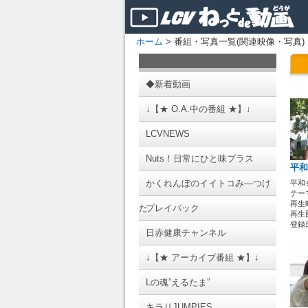
ホーム
> 番組・写真一覧(関連映像・写真)
◆新着動画
↓【★ O.A.中の番組 ★】↓
LCVNEWS
Nuts！日常にひと味プラス
平和
かくれんぼのイイトコみ―つけ
平和
テーマ
再生時
た
プレイバック
再生回
登録日 
日赤健康チャンネル
↓【★ アーカイブ番組 ★】↓
Lの魂”えるたま”
キラリJUMPIES