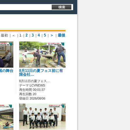
2
3
4
5
＞
最後
最初
｜＜
｜1
｜
｜
｜
｜
｜
｜
国の舞台
8月11日の夏フェス前に有
限会社…
8月11日の夏フェス…
テーマ LCVNEWS
再生時間 00:01:37
再生回数 20
登録日 2026/08/06