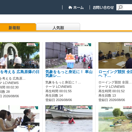
新着順
人気順
を考える 広島原爆の日
気象をもっと身近に！ 車山
ローイング競技 全
気象レ…
へ 下…
を考える 広島原…
気象をもっと身近に！…
ローイング競技 全国…
 LCVNEWS
テーマ LCVNEWS
テーマ LCVNEWS
間 00:02:30
再生時間 00:01:55
再生時間 00:01:52
数 28
再生回数 14
再生回数 13
2026/08/06
登録日 2026/08/06
登録日 2026/08/06