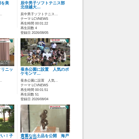
湖を美
辰中男子ソフトテニス部
北信越大…
…
辰中男子ソフトテニス…
テーマ LCVNEWS
再生時間 00:01:22
再生回数 4
登録日 2026/08/05
クリニッ
蚕糸公園に設置 人気のポ
ケモンマ…
…
蚕糸公園に設置 人気…
テーマ LCVNEWS
再生時間 00:01:51
再生回数 51
登録日 2026/08/04
ごい！子
貴重な出土品を公開 海戸