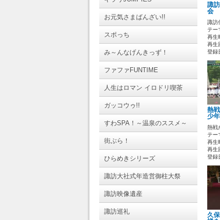
諏訪
会 
お元気さまばんざい!!
諏訪
テーマ
スポっち
再生時
再生回
み～んなげんきっず！
登録日 
ファファFUNTIME
人生はロマン イロドリ喫茶
ガッコウゥ!!
熱戦
少年
すわSPA！～温泉のススメ～
熱戦
テーマ
街ぶら！
再生時
再生
登録日 
ひらめきシリーズ
諏訪大社式年造営御柱大祭
諏訪映像遺産
諏訪巡礼
久保