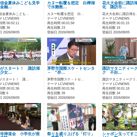
信金夏休みこども見学
カヌー転覆を想定 白樺湖
花火大会前に諏訪
金融…
で水難救…
化 諏訪市…
信金夏休みこども…
カヌー転覆を想定 白…
花火大会前に諏訪湖を
 LCVNEWS
テーマ LCVNEWS
テーマ LCVNEWS
間 00:02:11
再生時間 00:01:58
再生時間 00:01:15
数 36
再生回数 23
再生回数 19
2026/08/05
登録日 2026/08/05
登録日 2026/08/05
がスタート！ 諏訪湖
茅野市国際スケ－トセンタ
諏訪マタニティー
少女…
－ “存…
ク 不妊…
がスタート！ 諏…
茅野市国際スケ－トセ…
諏訪マタニティークリ
 LCVNEWS
テーマ LCVNEWS
テーマ LCVNEWS
間 00:01:36
再生時間 00:01:56
再生時間 00:01:18
回数 6
再生回数 39
再生回数 34
2026/08/05
登録日 2026/08/04
登録日 2026/08/04
寺禅道会 小学生が座
祭りを盛り上げる「灯り」
シャボン玉ってす