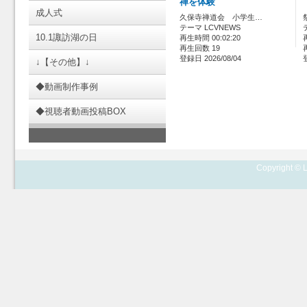
禅を体験
成人式
久保寺禅道会 小学生…
テーマ LCVNEWS
10.1諏訪湖の日
再生時間 00:02:20
再生回数 19
登録日 2026/08/04
↓【その他】↓
◆動画制作事例
◆視聴者動画投稿BOX
Copyright © L