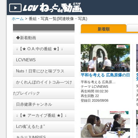
ホーム
> 番組・写真一覧(関連映像・写真)
新着順
◆新着動画
↓【★ O.A.中の番組 ★】↓
LCVNEWS
Nuts！日常にひと味プラス
平和を考える 広島原爆の日
かくれんぼのイイトコみ―つけ
平和を考える 広島原…
テーマ LCVNEWS
再生時間 00:02:30
た
プレイバック
再生回数 22
登録日 2026/08/06
日赤健康チャンネル
↓【★ アーカイブ番組 ★】↓
Lの魂”えるたま”
キラリJUMPIES