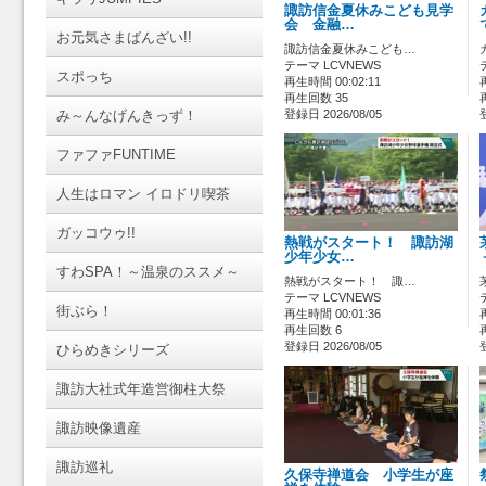
諏訪信金夏休みこども見学
会 金融…
お元気さまばんざい!!
諏訪信金夏休みこども…
テーマ LCVNEWS
スポっち
再生時間 00:02:11
再生回数 35
み～んなげんきっず！
登録日 2026/08/05
ファファFUNTIME
人生はロマン イロドリ喫茶
ガッコウゥ!!
熱戦がスタート！ 諏訪湖
少年少女…
すわSPA！～温泉のススメ～
熱戦がスタート！ 諏…
テーマ LCVNEWS
街ぶら！
再生時間 00:01:36
再生回数 6
登録日 2026/08/05
ひらめきシリーズ
諏訪大社式年造営御柱大祭
諏訪映像遺産
諏訪巡礼
久保寺禅道会 小学生が座