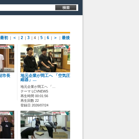
最初
＜
2
3
5
6
＞
最後
｜
｜
｜
｜4
｜
｜
｜
｜
副市長
地元企業が岡工へ 「空気圧
縮器」…
地元企業が岡工へ 「…
テーマ LCVNEWS
再生時間 00:01:56
再生回数 22
登録日 2026/07/24