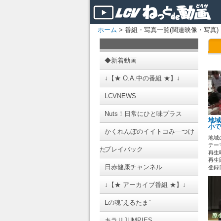
ホーム
> 番組・写真一覧(関連映像・写真)
◆新着動画
↓【★ O.A.中の番組 ★】↓
LCVNEWS
Nuts！日常にひと味プラス
地域
小で
かくれんぼのイイトコみ―つけ
地域
テーマ
た
プレイバック
再生時
再生
日赤健康チャンネル
登録日 
↓【★ アーカイブ番組 ★】↓
Lの魂”えるたま”
キラリJUMPIES