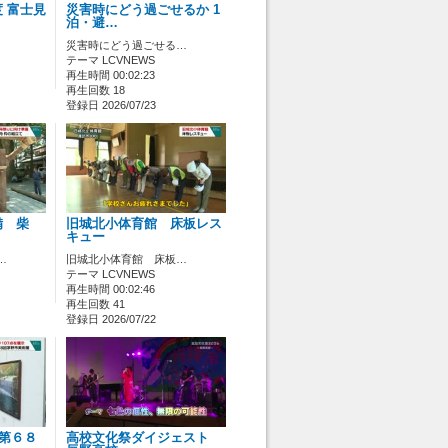
 富士見
災害時にどう過ごせるか 1
泊・避…
災害時にどう過ごせる…
テーマ LCVNEWS
再生時間 00:02:23
再生回数 18
登録日 2026/07/23
備 柴
旧城北小体育館 床板レス
キュー
…
旧城北小体育館 床板…
テーマ LCVNEWS
再生時間 00:02:46
再生回数 41
登録日 2026/07/22
 第６８
高校文化祭ダイジェスト