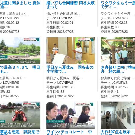
児童に聞きました 夏休
揃い打ち合同練習 岡谷太鼓
ワクワクをもう一度
過…
まつり
でディ…
児童に聞きました…
揃い打ち合同練習 岡…
ワクワクをもう一度 …
 LCVNEWS
テーマ LCVNEWS
テーマ LCVNEWS
間 00:02:12
再生時間 00:02:01
再生時間 00:02:13
数 36
再生回数 56
再生回数 93
2026/07/23
登録日 2026/07/23
登録日 2026/07/23
で最高３４.６℃ 明日
明日から夏休み 岡谷市の
お舟祭りに向け準
も…
小学校で…
舟 枠の組…
で最高３４.６℃…
明日から夏休み 岡谷…
お舟祭りに向け準備 
 LCVNEWS
テーマ LCVNEWS
テーマ LCVNEWS
間 00:01:16
再生時間 00:01:58
再生時間 00:01:55
数 33
再生回数 58
再生回数 41
2026/07/22
登録日 2026/07/22
登録日 2026/07/22
事故を想定 諏訪湖で
ワイン×チョコレート 中
力作107点を展示