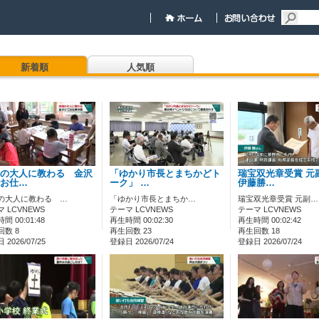
新着順
人気順
の大人に教わる 金沢
「ゆかり市長とまちかどト
瑞宝双光章受賞 元
お仕…
ーク」 …
伊藤勝…
の大人に教わる …
「ゆかり市長とまちか…
瑞宝双光章受賞 元副…
 LCVNEWS
テーマ LCVNEWS
テーマ LCVNEWS
間 00:01:48
再生時間 00:02:30
再生時間 00:02:42
回数 8
再生回数 23
再生回数 18
2026/07/25
登録日 2026/07/24
登録日 2026/07/24