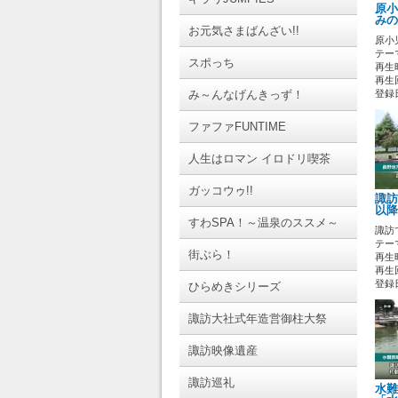
原小
みの
お元気さまばんざい!!
原小
テーマ
スポっち
再生時
再生回
み～んなげんきっず！
登録日 
ファファFUNTIME
人生はロマン イロドリ喫茶
ガッコウゥ!!
諏訪
以降
すわSPA！～温泉のススメ～
諏訪
テーマ
街ぶら！
再生時
再生回
登録日 
ひらめきシリーズ
諏訪大社式年造営御柱大祭
諏訪映像遺産
諏訪巡礼
水難