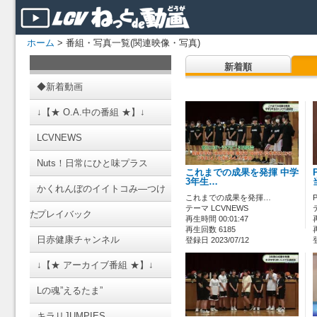
ホーム
> 番組・写真一覧(関連映像・写真)
新着順
◆新着動画
↓【★ O.A.中の番組 ★】↓
LCVNEWS
Nuts！日常にひと味プラス
これまでの成果を発揮 中学
3年生…
かくれんぼのイイトコみ―つけ
これまでの成果を発揮…
テーマ LCVNEWS
た
プレイバック
再生時間 00:01:47
再生回数 6185
日赤健康チャンネル
登録日 2023/07/12
↓【★ アーカイブ番組 ★】↓
Lの魂”えるたま”
キラリJUMPIES