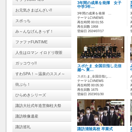
3年間の成果を発揮 女子
中学3年…
お元気さまばんざい!!
3年間の成果を発揮 …
テーマ LCVNEWS
スポっち
再生時間 00:01:55
再生回数 1958
み～んなげんきっず！
登録日 2024/07/17
ファファFUNTIME
人生はロマン イロドリ喫茶
ガッコウゥ!!
スポたま_全国目指し北信
越へ 東…
すわSPA！～温泉のススメ～
スポたま_全国目指し…
テーマ LCVNEWS
街ぶら！
再生時間 00:05:30
再生回数 1675
登録日 2023/01/30
ひらめきシリーズ
諏訪大社式年造営御柱大祭
諏訪映像遺産
諏訪巡礼
諏訪清陵高校 卒業式