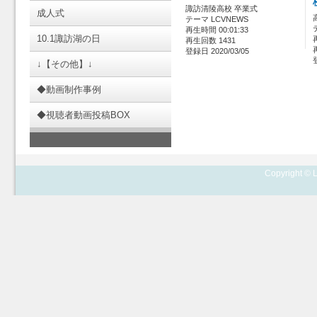
諏訪清陵高校 卒業式
成人式
テーマ LCVNEWS
再生時間 00:01:33
10.1諏訪湖の日
再生回数 1431
登録日 2020/03/05
↓【その他】↓
◆動画制作事例
◆視聴者動画投稿BOX
Copyright © L