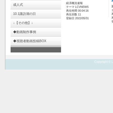
経済概況速報
成人式
テーマ LCVNEWS
再生時間 00:04:16
10.1諏訪湖の日
再生回数 11
登録日 2022/05/31
↓【その他】↓
◆動画制作事例
◆視聴者動画投稿BOX
Copyright © L