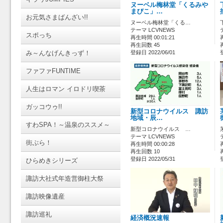
ヌーベル梅林堂「くるみや
まびこ」…
お元気さまばんざい!!
ヌーベル梅林堂「くる…
テーマ LCVNEWS
スポっち
再生時間 00:01:21
再生回数 45
み～んなげんきっず！
登録日 2022/06/01
ファファFUNTIME
人生はロマン イロドリ喫茶
ガッコウゥ!!
新型コロナウイルス 諏訪
地域・辰…
すわSPA！～温泉のススメ～
新型コロナウイルス …
テーマ LCVNEWS
街ぶら！
再生時間 00:00:28
再生回数 10
登録日 2022/05/31
ひらめきシリーズ
諏訪大社式年造営御柱大祭
諏訪映像遺産
諏訪巡礼
経済概況速報