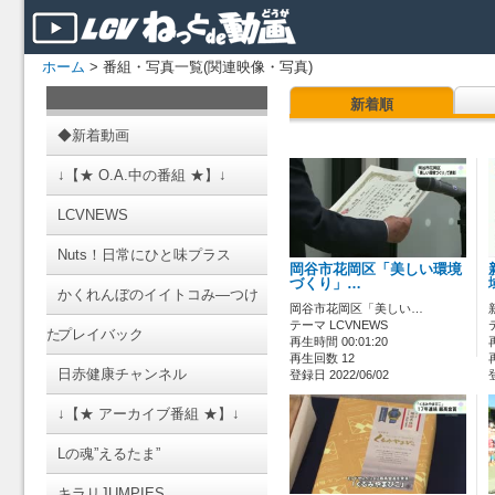
ホーム
> 番組・写真一覧(関連映像・写真)
新着順
◆新着動画
↓【★ O.A.中の番組 ★】↓
LCVNEWS
Nuts！日常にひと味プラス
岡谷市花岡区「美しい環境
づくり」…
かくれんぼのイイトコみ―つけ
岡谷市花岡区「美しい…
テーマ LCVNEWS
た
プレイバック
再生時間 00:01:20
再生回数 12
日赤健康チャンネル
登録日 2022/06/02
↓【★ アーカイブ番組 ★】↓
Lの魂”えるたま”
キラリJUMPIES