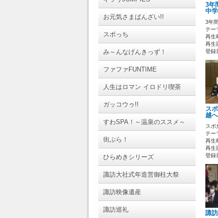
3年
中学
お元気さまばんざい!!
3年
テーマ
スポっち
再生時
再生回
み～んなげんきっず！
登録日 
ファファFUNTIME
人生はロマン イロドリ喫茶
ガッコウゥ!!
スポ
越へ
すわSPA！～温泉のススメ～
スポ
テーマ
街ぶら！
再生時
再生回
登録日 
ひらめきシリーズ
諏訪大社式年造営御柱大祭
諏訪映像遺産
諏訪巡礼
諏訪