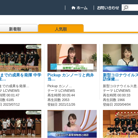
新着順
人気順
までの成果を発揮 中学
Pickup カンノーリと肉弁
新型コロナウイルス
生…
当…
訪保健…
までの成果を発揮…
Pickup カンノ…
新型コロナウイルス患
 LCVNEWS
テーマ LCVNEWS
テーマ LCVNEWS
間 00:01:47
再生時間 00:05:44
再生時間 00:00:33
数 6185
再生回数 2053
再生回数 1966
2023/07/12
登録日 2021/11/26
登録日 2020/04/04