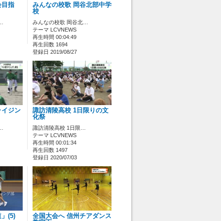
会目指
みんなの校歌 岡谷北部中学
校
…
みんなの校歌 岡谷北…
テーマ LCVNEWS
再生時間 00:04:49
再生回数 1694
登録日 2019/08/27
ライジン
諏訪清陵高校 1日限りの文
化祭
…
諏訪清陵高校 1日限…
テーマ LCVNEWS
再生時間 00:01:34
再生回数 1497
登録日 2020/07/03
(5)
全国大会へ 信州チアダンス