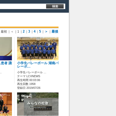
2
3
4
5
＞
最後
最初
｜＜
｜1
｜
｜
｜
｜
｜
｜
患者 諏
小学生バレーボール 湖南バ
レーボ…
…
小学生バレーボール …
テーマ LCVNEWS
再生時間 00:03:06
再生回数 1958
登録日 2019/07/26