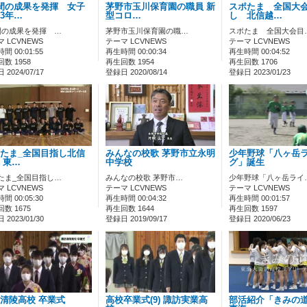
間の成果を発揮 女子
茅野市玉川保育園の職員 新
スポたま 全国大
3年…
型コロ…
し 北信越…
間の成果を発揮 …
茅野市玉川保育園の職…
スポたま 全国大会目
 LCVNEWS
テーマ LCVNEWS
テーマ LCVNEWS
間 00:01:55
再生時間 00:00:34
再生時間 00:04:52
数 1958
再生回数 1954
再生回数 1706
2024/07/17
登録日 2020/08/14
登録日 2023/01/23
たま_全国目指し北信
みんなの校歌 茅野市立永明
少年野球「八ヶ岳
 東…
中学校
グ」誕生
たま_全国目指し…
みんなの校歌 茅野市…
少年野球「八ヶ岳ライ
 LCVNEWS
テーマ LCVNEWS
テーマ LCVNEWS
間 00:05:30
再生時間 00:04:32
再生時間 00:01:57
数 1675
再生回数 1644
再生回数 1597
2023/01/30
登録日 2019/09/17
登録日 2020/06/23
清陵高校 卒業式
高校卒業式(9) 諏訪実業高
部活紹介「きみの道」