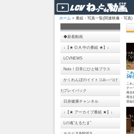
ホーム
> 番組・写真一覧(関連映像・写真)
◆新着動画
↓【★ O.A.中の番組 ★】↓
LCVNEWS
Nuts！日常にひと味プラス
これ
3年
かくれんぼのイイトコみ―つけ
これ
テーマ
た
プレイバック
再生時
再生回
日赤健康チャンネル
登録日 
↓【★ アーカイブ番組 ★】↓
Lの魂”えるたま”
キラリJUMPIES