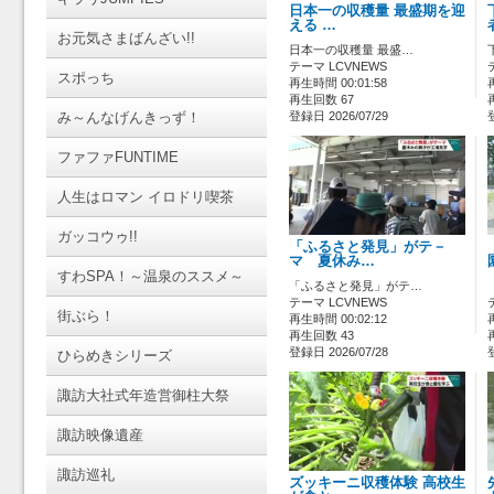
日本一の収穫量 最盛期を迎
える …
お元気さまばんざい!!
日本一の収穫量 最盛…
テーマ LCVNEWS
スポっち
再生時間 00:01:58
再生回数 67
み～んなげんきっず！
登録日 2026/07/29
ファファFUNTIME
人生はロマン イロドリ喫茶
ガッコウゥ!!
「ふるさと発見」がテ－
マ 夏休み…
すわSPA！～温泉のススメ～
「ふるさと発見」がテ…
テーマ LCVNEWS
街ぶら！
再生時間 00:02:12
再生回数 43
登録日 2026/07/28
ひらめきシリーズ
諏訪大社式年造営御柱大祭
諏訪映像遺産
諏訪巡礼
ズッキーニ収穫体験 高校生