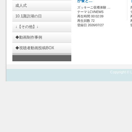
が食と…
成人式
ズッキーニ収穫体験 …
テーマ LCVNEWS
10.1諏訪湖の日
再生時間 00:02:09
再生回数 72
登録日 2026/07/27
↓【その他】↓
◆動画制作事例
◆視聴者動画投稿BOX
Copyright © L