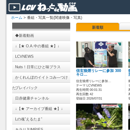
ホーム
> 番組・写真一覧(関連映像・写真)
新着順
◆新着動画
↓【★ O.A.中の番組 ★】↓
LCVNEWS
Nuts！日常にひと味プラス
信玄狼煙リレーに参加 300
キロ…
かくれんぼのイイトコみ―つけ
信玄狼煙リレーに参加…
テーマ LCVNEWS
た
プレイバック
再生時間 00:01:31
再生回数 42
日赤健康チャンネル
登録日 2026/07/31
↓【★ アーカイブ番組 ★】↓
Lの魂”えるたま”
キラリJUMPIES